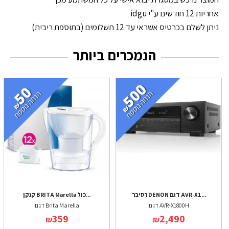
אחריות 12 חודשים ע"י idgu
ניתן לשלם בכרטיס אשראי עד 12 תשלומים (בתוספת ריבית)
הנמכרים ביותר
רסיבר DENON דגם AVR-X1...
קנקן BRITA Marella כול...
דגם AVR-X1800H
דגם Brita Marella
359
2,490
₪
₪