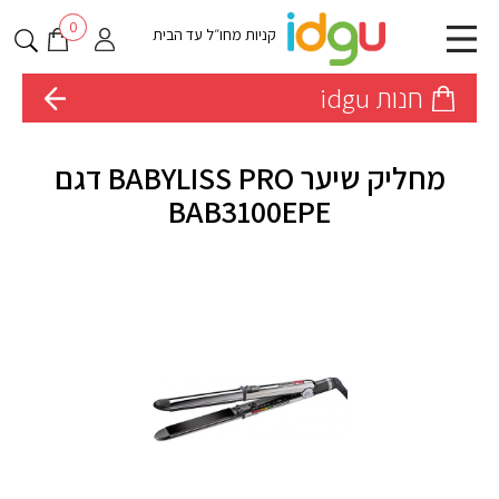
0
קניות מחו״ל עד הבית
חנות idgu
מחליק שיער BABYLISS PRO דגם
BAB3100EPE