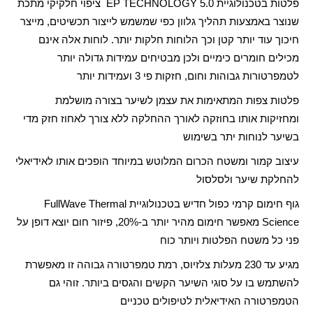
פלטות בטכנולוגיית
EP TECHNOLOGY 5.0
ציפוי חלקיקי מתכת
שנוצר באמצעות תהליך גלוון כפי שמשמש לייצור תכשיטים, מייצר
חיכוך עוד יותר קטן וכך הלוחות חלקות יותר. לוחות אלה אינם
מכילים חומרים כימיים ולכן מבטיחים עמידות גדולה יותר
לטמפרטורות גבוהות וחום, חזקות פי 3 ועמידות יותר
פלטות צפות המתאימות את עצמן לשיער בצורה מושלמת
ומחזיקות אותו בחוזקה לאורך ההחלקה ללא צורך לאחוז חזק מדי
בשיער לנוחות יתר בשימוש
עיצוב קמור ומשטח הכרום המלוטש במיוחד הופכים אותו לאידיאלי
להחלקת שיער ולסלסול
גוף חימום קרמי כפול חדיש בטכנולוגיית
FullWave Thermal
Science
מאפשר חימום מהיר יותר ב-20%, פיזור חום יוצא דופן על
פני כל משטח הפלטות ויותר כוח
מגיע עד 230 מעלות צלזיוס, רמת טמפרטורה גבוהה זו מאפשרת
להשתמש בו על סוגי השיער הקשים והגסים ביותר. זוהי גם
הטמפרטורה האידיאלית לטיפולים טכניים