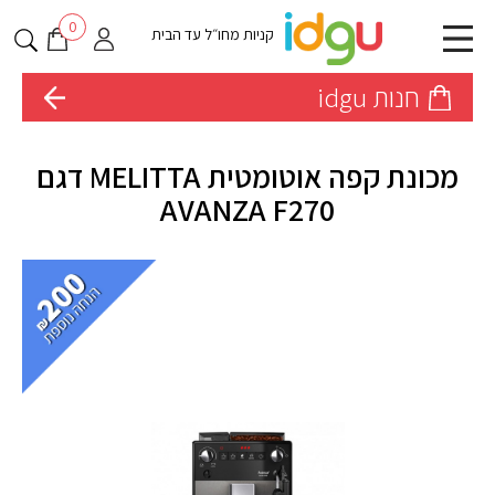
0
קניות מחו״ל עד הבית
חנות idgu
מכונת קפה אוטומטית MELITTA דגם
AVANZA F270