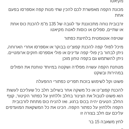
מקיאטו
מכונת הקפה מאפשרת לכם להכין שתי מנות קפה אספרסו בפעם
אחת
זרבובית נוחה מתכווננת עד לגובה של 135 מ"מ להכנת כוס אחת
או שתיים, ספלים או כוסות לאטה מקיאטו
שטיפה אוטומטית בלחיצת כפתור
מיכל לפולי קפה להכנת קפוצ'ינו בבוקר או אספרסו אחרי הארוחה,
ניתן לבחור בין פולי קפה עדינים או פולי אספרסו חזקים ארומטיים.
ניתן להשתמש גם בקפה טחון מוכן
מטחנת הקפה עשויה מפלדה ושקטה במיוחד טוחנת את הפולים
במהירות ובשקט
פשוט וקל לשימוש בזכות תפריט כפתורי ההפעלה
להכנת קפוצ'ינו או כל משקה אחר בשילוב חלב כל שעליכם לעשות
הוא פשוט לטבול את הצינור בחלב וללחוץ על כפתור הקיטור, קצף
החלב הטעים יהיה בכוס ברגע. ואז להניח כוס מתחת לזרבובית
הקפה וללחוץ על כפתור הקפה. הכינו את כל המשקאות המועדפים
עליכם עם חלב בצורה זו
לחץ משאבה 15 בר