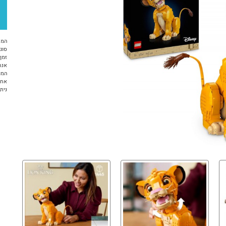
המח
סוג 
זמן א
אנח
המו
אחר
ניתן ל