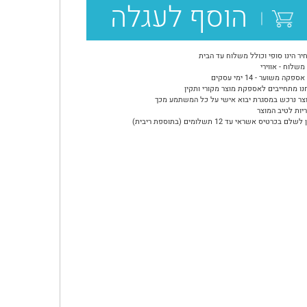
הוסף לעגלה
יר הינו סופי וכולל משלוח עד הבית
משלוח - אווירי
ספקה משוער - 14 ימי עסקים
נו מתחייבים לאספקת מוצר מקורי ותקין
צר נרכש במסגרת יבוא אישי על כל המשתמע מכך
יות לטיב המוצר
שלם בכרטיס אשראי עד 12 תשלומים (בתוספת ריבית)