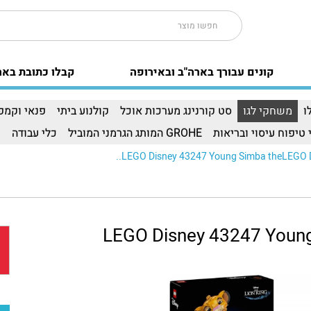
קונים עבורך בארה"ב ובאירופה
קבלו כתובת באר
ו
משחקי לגו
סט קורנינג מערכות אוכל
קולנוע ביתי
פנאי וקמפי
 טיפוח עיסוי ובריאות
GROHE המותג הגרמני המוביל
כלי עבודה
ו
LEGO Disney 43247 Young Simba theLEGO Di
LEGO Disney 43247 Young