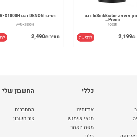
טוחן אשפה InSinkErator דגם
רסיבר DENON דגם AVR-X1800H
Premi...
AVR-X1800H
700SR
2,490
2,199
₪
₪
מחיר:
לרכישה
לרכ
כללי
החשבון שלי
ב
אודותינו
התחברות
ה
תנאי שימוש
צור חשבון
מפת האתר
באירופה
בלוג