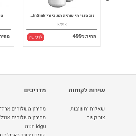
רמקול נייד HOUSE OF MARLEY דגם
זוג סנני מי שתיה תת כיורי InSink...
F701R
499
₪
מחיר:
מחיר:
לרכישה
לרכישה
שירות לקוחות
מדריכים
שאלות ותשובות
מחירון משלוחים ארה"
צור קשר
מחירון משלוחים אנגלי
idgu חנות
קונים עבורך בארה"ב ו