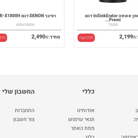
טוחן אשפה InSinkErator דגם
רסיבר DENON דגם AVR-X1800H
Premi...
AVR-X1800H
700SR
2,490
2,199
₪
₪
מחיר:
לרכישה
לרכ
כללי
החשבון שלי
ב
אודותינו
התחברות
ה
תנאי שימוש
צור חשבון
מפת האתר
באירופה
בלוג