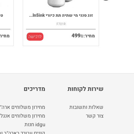
רמקול נייד HOUSE OF MARLEY דגם
זוג סנני מי שתיה תת כיורי InSink...
F701R
499
₪
מחיר:
מחיר:
לרכישה
לרכישה
שירות לקוחות
מדריכים
שאלות ותשובות
מחירון משלוחים ארה"
צור קשר
מחירון משלוחים אנגלי
idgu חנות
קונים עבורך בארה"ב ו