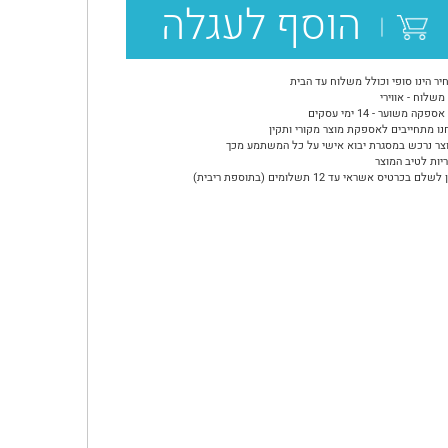
הוסף לעגלה
יר הינו סופי וכולל משלוח עד הבית
משלוח - אווירי
ספקה משוער - 14 ימי עסקים
נו מתחייבים לאספקת מוצר מקורי ותקין
צר נרכש במסגרת יבוא אישי על כל המשתמע מכך
יות לטיב המוצר
שלם בכרטיס אשראי עד 12 תשלומים (בתוספת ריבית)