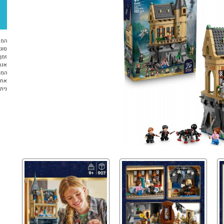
המח
סוג 
זמן א
אנח
המו
אחר
ניתן ל