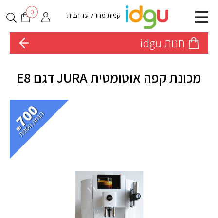
0
קניות מחו״ל עד הבית
חנות idgu
מכונת קפה אוטומטית JURA דגם E8