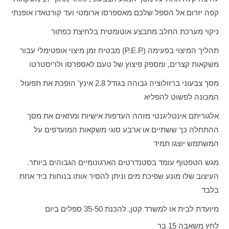
קפה יזרום אל הספל שלכם מאספרסו ארומטי ועד קורטאדו אופנתי
ניקוי מערכת החלב מתבצע אוטומטית בלחיצת כפתור
תהליך המיצוי בפעימה
(P.E.P)
מבטיח זמן מיצוי אופטימלי עבור
משקאות קצרים, ומספק פיצוץ של טעם לאספרסו ולריסטרטו
מסך צבעוני ברזולוציה גבוהה בגודל 2.8 אינץ' הופכת את תפעול
המכונה לפשוט להפליא
אלגוריתם אינטליגנטי מזהה העדפות אישיות ומתאים את מסך
ההתחלה כך ששתיים או ארבע סוגי משקאות המועדפים על
המשתמש יוצגו תמיד
מגש הטפטוף עומד בסטנדרטים הארגונומיים הגבוהים ביותר.
העיצוב שלו מונע שפיכת מים וניתן להסיר אותו בנוחות ביד אחת
בלבד
מיועדת לבית או למשרד קטן, להכנת 35-50 ספלים ביום
לחץ משאבה 15 בר