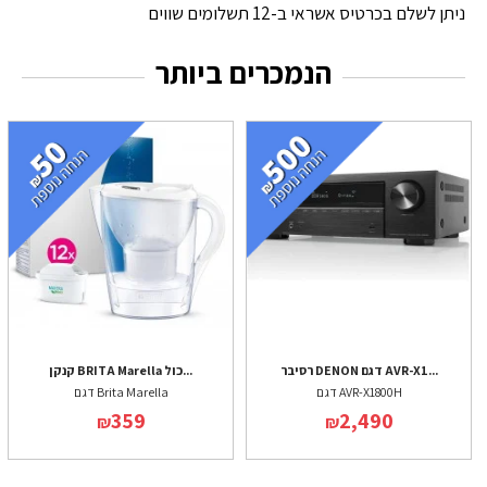
ניתן לשלם בכרטיס אשראי ב-12 תשלומים שווים
הנמכרים ביותר
רסיבר DENON דגם AVR-X1...
קנקן BRITA Marella כול...
דגם AVR-X1800H
דגם Brita Marella
359
2,490
₪
₪