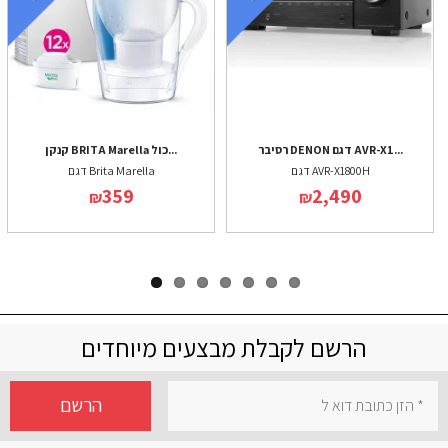
רסיבר DENON דגם AVR-X1...
קנקן BRITA Marella כול...
דגם AVR-X1800H
דגם Brita Marella
359
2,490
₪
₪
הרשם לקבלת מבצעים מיוחדים
הרשם