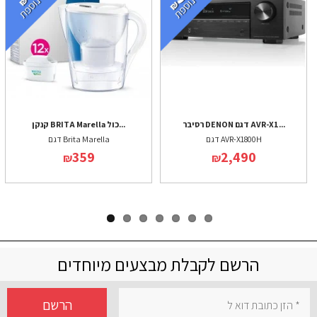
רסיבר DENON דגם AVR-X1...
קנקן BRITA Marella כול...
דגם AVR-X1800H
דגם Brita Marella
359
2,490
₪
₪
הרשם לקבלת מבצעים מיוחדים
הרשם