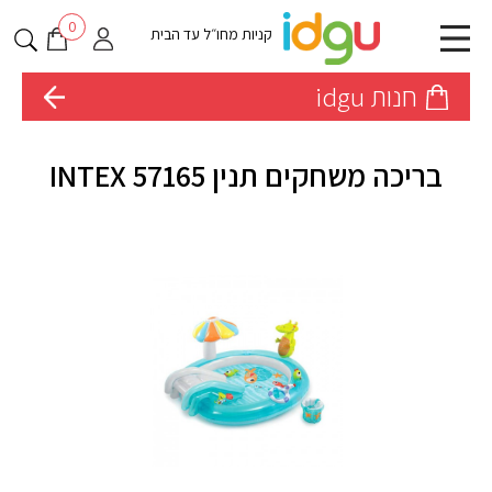
0
קניות מחו״ל עד הבית
חנות idgu
בריכה משחקים תנין INTEX 57165