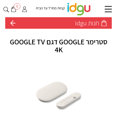
0
קניות מחו״ל עד הבית
חנות idgu
סטרימר GOOGLE דגם GOOGLE TV
4K