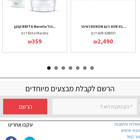
רסיבר DENON דגם AVR-X1...
קנקן BRITA Marella כול...
דגם AVR-X1800H
דגם Brita Marella
359
2,490
₪
₪
הרשם לקבלת מבצעים מיוחדים
הרשם
שאלות ותשובות
עקבו אחרינו
תנאי שימוש
צור קשר