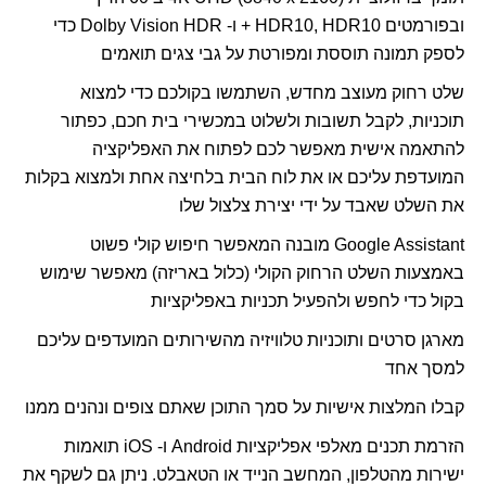
ובפורמטים
HDR10, HDR10
+ ו-
Dolby Vision HDR
כדי
לספק תמונה תוססת ומפורטת על גבי צגים תואמים
שלט רחוק מעוצב מחדש, השתמשו בקולכם כדי למצוא
תוכניות, לקבל תשובות ולשלוט במכשירי בית חכם, כפתור
להתאמה אישית מאפשר לכם לפתוח את האפליקציה
המועדפת עליכם או את לוח הבית בלחיצה אחת ולמצוא בקלות
את השלט שאבד על ידי יצירת צלצול שלו
Google Assistant
מובנה המאפשר חיפוש קולי פשוט
באמצעות השלט הרחוק הקולי (כלול באריזה) מאפשר שימוש
בקול כדי לחפש ולהפעיל תכניות באפליקציות
מארגן סרטים ותוכניות טלוויזיה מהשירותים המועדפים עליכם
למסך אחד
קבלו המלצות אישיות על סמך התוכן שאתם צופים ונהנים ממנו
הזרמת תכנים מאלפי אפליקציות
Android
ו-
iOS
תואמות
ישירות מהטלפון, המחשב הנייד או הטאבלט. ניתן גם לשקף את