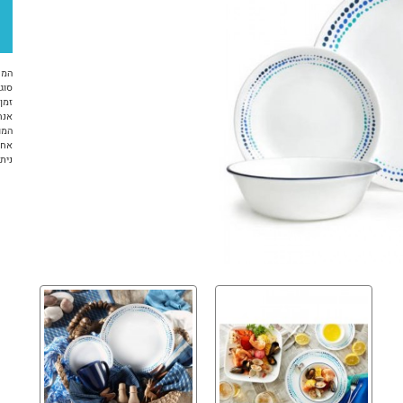
המח
סוג 
זמן א
אנח
המו
אחר
ניתן ל