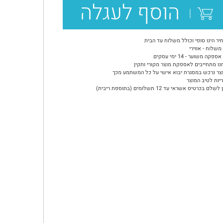
הוסף לעגלה
יר הינו סופי וכולל משלוח עד הבית
משלוח - אווירי
ספקה משוער - 14 ימי עסקים
נו מתחייבים לאספקת מוצר מקורי ותקין
צר נרכש במסגרת יבוא אישי על כל המשתמע מכך
יות לטיב המוצר
שלם בכרטיס אשראי עד 12 תשלומים (בתוספת ריבית)