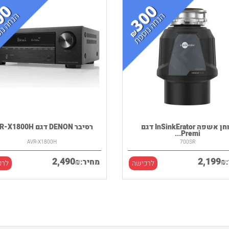
טוחן אשפה InSinkErator דגם
רסיבר DENON דגם AVR-X1800H
Premi...
AVR-X1800H
700SR
2,490
2,199
₪
₪
מחיר:
לרכישה
לרכ