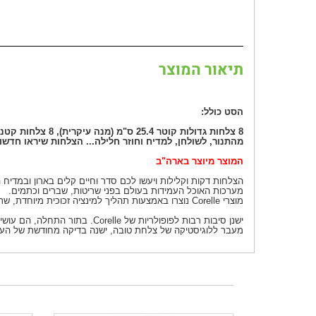
תיאור המוצר
הסט כולל:
8 צלחות גדולות קוטר 25.4 ס"מ (מנה עיקרית), 8 צלחות קטנות קוטר 15.24 ס"מ (מנה אחרונה), 8 קערות מרק /דגנים, 8 ספלי חרס.
מהתנור, לשולחן, למדיח וחוזר חלילה... הצלחות שיראו חדשות גם 
המוצר מיוצר בארה"ב
הצלחות דקות וקלילות ויעשו לכם סדר וחיים קלים בארון ובמדיח
מערכות האוכל העמידות בעולם בפני שריטות, שברים וכתמים.
מוצרי Corelle נוצרו באמצעות תהליך למינציה זכוכית מיוחדת, שתי שכבות "עור" של זכוכית על שכבה לבנה או שכבת בז' "ליבה". טכניקת קניינית זו הנה ייחודית לCorelle.
ישנן סיבות רבות לפופולריות של Corelle. בתור התחלה, הם עושים מוצר איכותי נמשך ועם השנים שוקדים על שיפורים.
מעבר ללוגיסטיקה של צלחת טובה, ישנה בדיקה מחודשת של העיצוב