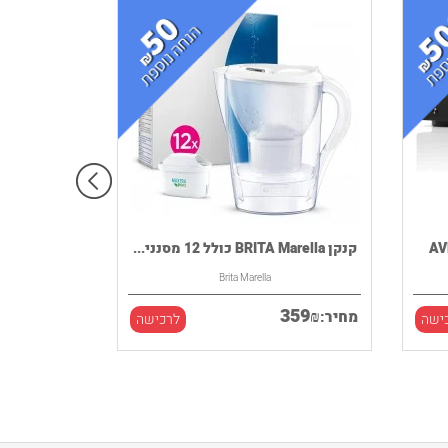
קנקן BRITA Marella כולל 12 מסנני...
Brita Marella
359
₪
מחיר:
ישה
לרכישה