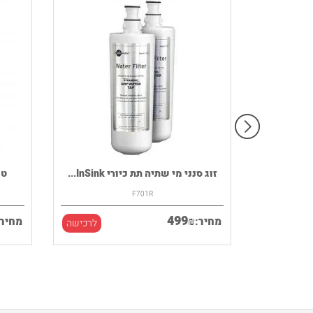
רמקול נייד HOUSE OF MARLEY דגם
זוג סנני מי שתיה תת כיורי InSink...
F701R
499
₪
מחיר:
מחיר:
לרכישה
לרכישה