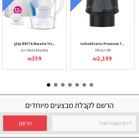
InSinkErator Premium 7...
קנקן BRITA Marella כול...
דגם 700SR
דגם Brita Marella
359
2,199
₪
₪
הרשם לקבלת מבצעים מיוחדים
הרשם