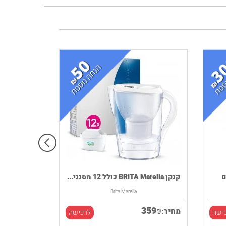
InSin דגם
קנקן BRITA Marella כולל 12 מסנני...
Brita Marella
359
₪
מחיר:
ישה
לרכישה