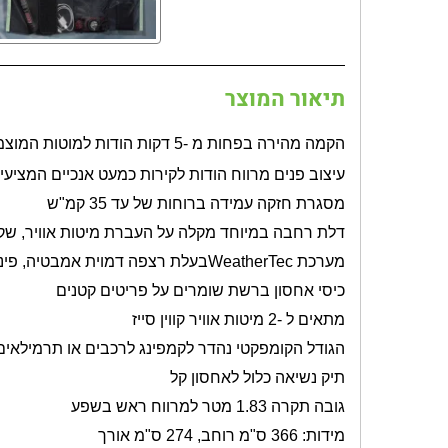
תיאור המוצר
הקמה מהירה בפחות מ -5 דקות הודות למוטות המוצמדות מראש, אוהל
עיצוב פנים מרווח הודות לקירות כמעט אנכיים המציעים 20% יותר מרווח לראש מאשר אוהל מסו
מסגרת חזקה עמידה ברוחות של עד 35 קמ"ש
דלת רחבה במיוחד מקלה על העברת מיטות אוויר, שקי 
מערכת
WeatherTec
בעלת רצפה דמוית אמבטיה, פינו
כיסי אחסון ברשת שומרים על פריטים קטנים
מתאים ל -2 מיטות אוויר קווין סייז
הגודל הקומפקטי נהדר לקמפינג לרכבים או תרמילאים
תיק נשיאה כלול לאחסון קל
גובה תקרה 1.83 מטר למרווח ראש בשפע
מידות:
366
ס"מ רוחב,
274
ס"מ אורך