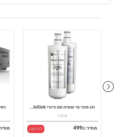
רמקול נייד HOUSE OF MARLEY דגם
זוג סנני מי שתיה תת כיורי InSink...
רסיבר DENON ד
F701R
499
₪
מחיר:
מחיר:
לרכישה
לרכישה