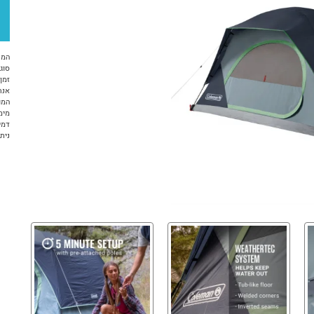
המח
סוג 
זמן א
אנח
המו
מימ
דמי
ניתן ל