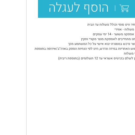
הוסף לעגלה
יר הינו סופי וכולל משלוח עד הבית
משלוח - אווירי
ספקה משוער - 14 ימי עסקים
נו מתחייבים לאספקת מוצר מקורי ותקין
צר נרכש במסגרת יבוא אישי על כל המשתמע מכך
וש האחריות במידה ונדרש, הינו לפי הנחיות הספק בארה"ב/אירופה בתוספת
 משלוח
שלם בכרטיס אשראי עד 12 תשלומים (בתוספת ריבית)