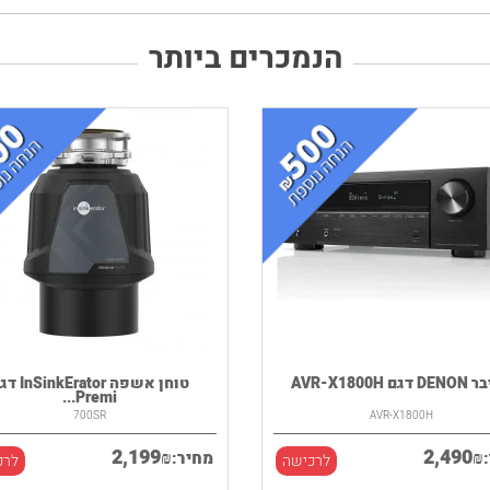
הנמכרים ביותר
גם AVR-X1800H
טוחן אשפה kErator
Premi...
700SR
AVR-X1800H
2,199
2,490
₪
₪
מחיר:
לרכישה
לרכ