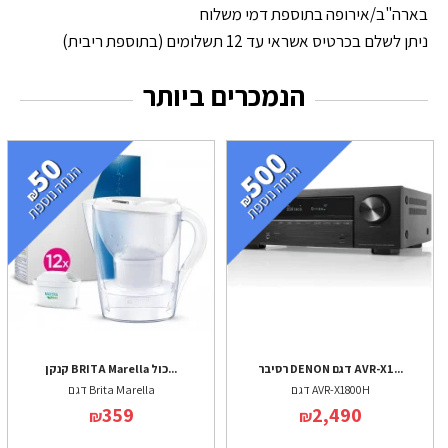
בארה"ב/אירופה בתוספת דמי משלוח
ניתן לשלם בכרטיס אשראי עד 12 תשלומים (בתוספת ריבית)
הנמכרים ביותר
רסיבר DENON דגם AVR-X1...
קנקן BRITA Marella כול...
דגם AVR-X1800H
דגם Brita Marella
359
2,490
₪
₪