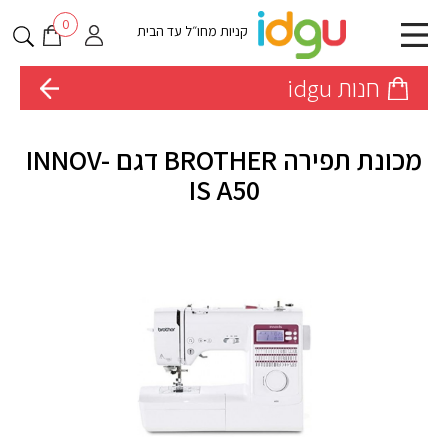
0
קניות מחו״ל עד הבית
חנות idgu
מכונת תפירה BROTHER דגם INNOV-
IS A50