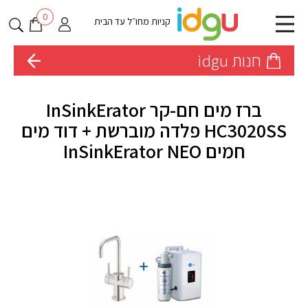
0
קניות מחו״ל עד הבית
חנות idgu
ברז מים חם-קר InSinkErator
HC3020SS פלדה מוברשת + דוד מים
חמים InSinkErator NEO