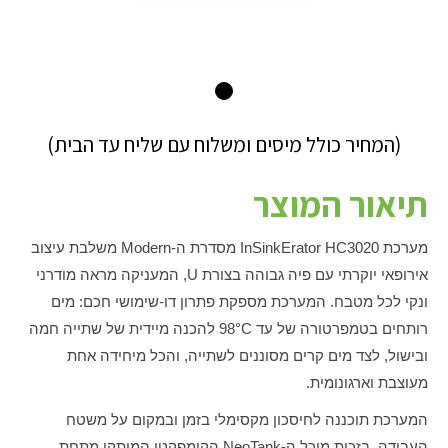
(המחיר כולל מיסים ומשלוח עם שליח עד הבית)
תיאור המוצר
מערכת InSinkErator HC3020 מסדרת ה-Modern משלבת עיצוב
אירופאי יוקרתי עם פיה גבוהה בצורת U, המעניקה מראה מודרני
ונקי לכל מטבח. המערכת מספקת פתרון דו-שימושי חכם: מים
רותחים בטמפרטורה של עד 98°C להכנה מיידית של שתייה חמה
ובישול, לצד מים קרים מסוננים לשתייה, והכל מיחידה אחת
מעוצבת וארגונומית.
המערכת תוכננה לחיסכון מקסימלי בזמן ובמקום על משטח
העבודה. בזכות מיכל ה-NeoTank הקומפקטי המותקן מתחת