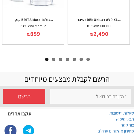
רסיבר DENON דגם AVR-X1...
קנקן BRITA Marella כול...
דגם AVR-X1800H
דגם Brita Marella
359
2,490
₪
₪
הרשם לקבלת מבצעים מיוחדים
הרשם
שאלות ותשובות
עקבו אחרינו
תנאי שימוש
צור קשר
מחירון משלוחים ארה"ב