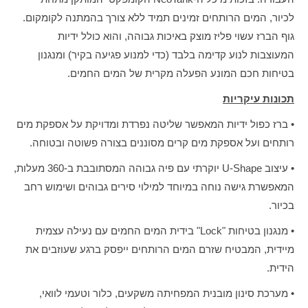
לכיור, המים הרותחים זמינים תמיד ללא צורך בהמתנה לקומקום.
גוף הברז עשוי פליז מוצק באיכות גבוהה, והוא כולל ידיות
המעוצבות לנוע קדימה בלבד (כדי למנוע פגיעה בקיר) ומנגנון
בטיחות חכם המונע הפעלה מקרית של המים החמים.
תכונות עיקריות
• ברז כפול ידיות המאפשר שליטה נפרדת ומדויקת על אספקת מים
רותחים ועל אספקת מים קרים מסוננים בצורה פשוטה ובטוחה.
• עיצוב U-Shape יוקרתי עם פיה גבוהה המסתובבת ב-360 מעלות,
המאפשרת גישה נוחה במיוחד למילוי סירים גבוהים ושימוש רחב
בכיור.
• מנגנון בטיחות "Lock" בידית המים החמים עם נעילה עצמית
מיידית, המבטיח שזרם המים הרותחים ייפסק ברגע שעוזבים את
הידית.
• מערכת סינון מובנית המפחיתה משקעים, כלור וטעמי לוואי,