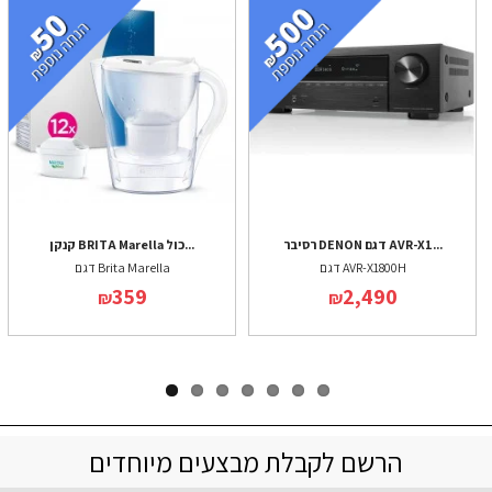
רסיבר DENON דגם AVR-X1...
קנקן BRITA Marella כול...
דגם AVR-X1800H
דגם Brita Marella
359
2,490
₪
₪
הרשם לקבלת מבצעים מיוחדים