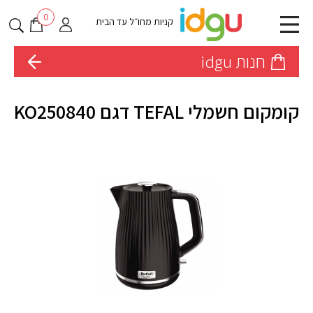
0
קניות מחו״ל עד הבית
חנות idgu
קומקום חשמלי TEFAL דגם KO250840