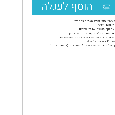
הוסף לעגלה
יר הינו סופי וכולל משלוח עד הבית
משלוח - אווירי
ספקה משוער - 14 ימי עסקים
נו מתחייבים לאספקת מוצר מקורי ותקין
צר נרכש במסגרת יבוא אישי על כל המשתמע מכך
ודשים ע"י idgu
שלם בכרטיס אשראי עד 12 תשלומים (בתוספת ריבית)