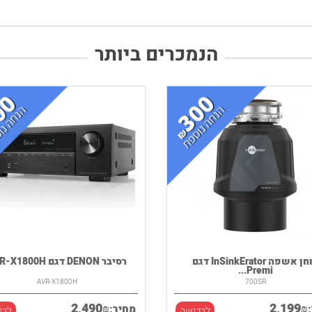
הנמכרים ביותר
טוחן אשפה InSinkErator דגם
רסיבר DENON דגם AVR-X1800H
Premi...
AVR-X1800H
700SR
2,490
2,199
₪
₪
מחיר:
לרכישה
לרכ