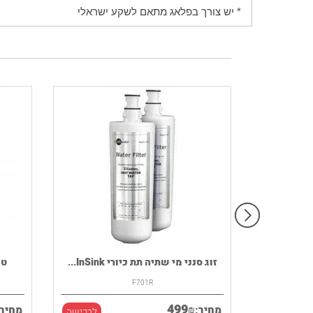
* יש צורך בפלאג מתאם לשקע ישראלי
רמקול נייד HOUSE OF MARLEY דגם
זוג סנני מי שתיה תת כיורי InSink...
F701R
499
₪
מחיר:
מחיר:
לרכישה
לרכישה