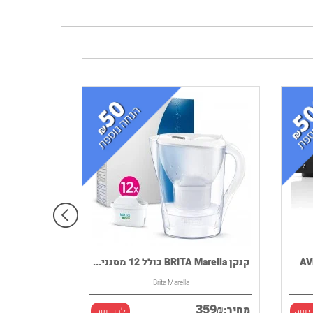
קנקן BRITA Marella כולל 12 מסנני...
Brita Marella
359
₪
מחיר:
ישה
לרכישה