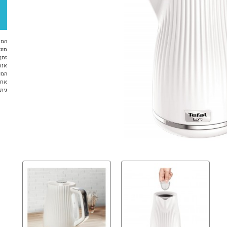
המח
סוג 
זמן א
אנח
המו
אחריות 12 ח
ניתן ל