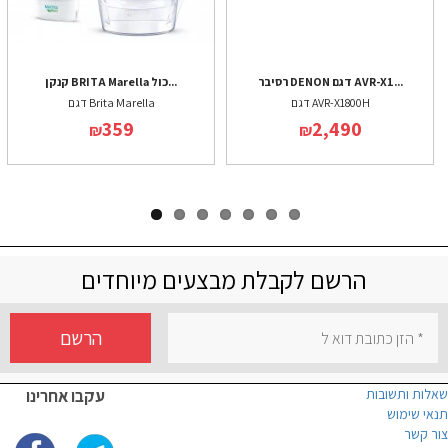
רסיבר DENON דגם AVR-X1...
קנקן BRITA Marella כול...
דגם AVR-X1800H
דגם Brita Marella
359
2,490
₪
₪
הרשם לקבלת מבצעים מיוחדים
הרשם
שאלות ותשובות
עקבו אחרינו
תנאי שימוש
צור קשר