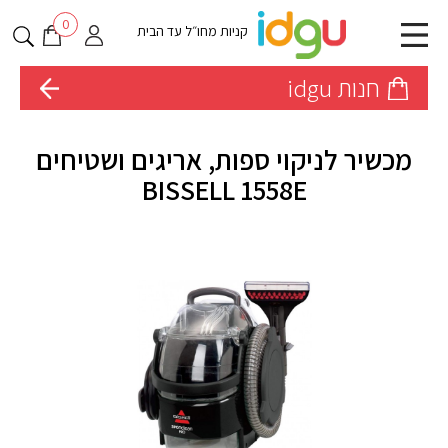
0
קניות מחו״ל עד הבית
חנות idgu
מכשיר לניקוי ספות, אריגים ושטיחים
BISSELL 1558E