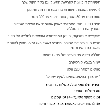
תקשורת דו כיוונית להרגעת התינוק עם צליל הקול שלך
6 נעימות מובנות העוזרות בהרגעת והרדמת התינוק
טווח פנים עד 50 מטר , טווח חיצוני עד 300 מטר
מצב
ECO
ייחודי הממזער באופן אוטומטי את עוצמת השידור
ומאריך את חיי הסוללה
פונקציית אינטרקום, חיישן טמפרטורה ואפשרות לתלייה על הקיר
נורית חיווי ביחידת ההורה, מתריע כאשר הצג נמצא מחוץ לטווח או
כאשר כח השידור נמוך
סוללה חזקה עם טעינה של עד 12 שעות
גימור בצבע קורל/קרם
מותאם למתח 220 וולט
* יש צורך בפלאג מתאם לשקע ישראלי
המחיר הינו סופי וכולל משלוח עד הבית
סוג משלוח - אווירי
זמן אספקה משוער - 14 ימי עסקים
אנחנו מתחייבים לאספקת מוצר מקורי ותקין