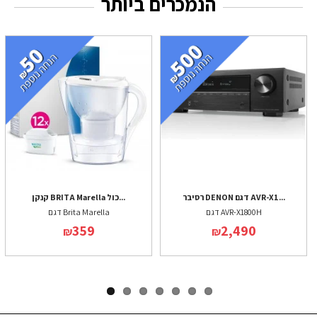
הנמכרים ביותר
רסיבר DENON דגם AVR-X1...
קנקן BRITA Marella כול...
דגם AVR-X1800H
דגם Brita Marella
359
2,490
₪
₪