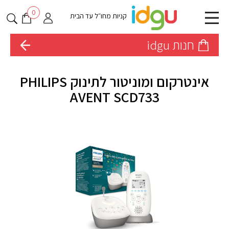
0
קניות מחו״ל עד הבית
חנות idgu
אינטרקום ומוניטור לתינוק PHILIPS
AVENT SCD733