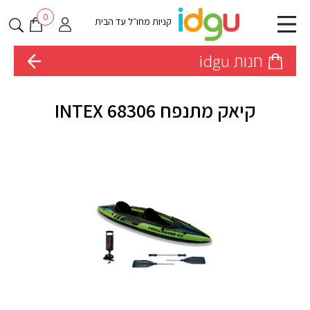
0
קניות מחו״ל עד הבית
חנות idgu
קיאק מתנפח INTEX 68306