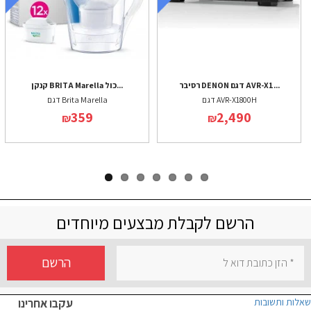
רסיבר DENON דגם AVR-X1...
קנקן BRITA Marella כול...
דגם AVR-X1800H
דגם Brita Marella
359
2,490
₪
₪
הרשם לקבלת מבצעים מיוחדים
הרשם
שאלות ותשובות
עקבו אחרינו