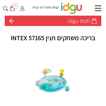
0
קניות מחו״ל עד הבית
חנות idgu
בריכה משחקים תנין INTEX 57165