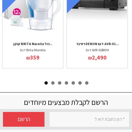
רסיבר DENON דגם AVR-X1...
קנקן BRITA Marella כול...
דגם AVR-X1800H
דגם Brita Marella
359
2,490
₪
₪
הרשם לקבלת מבצעים מיוחדים
הרשם