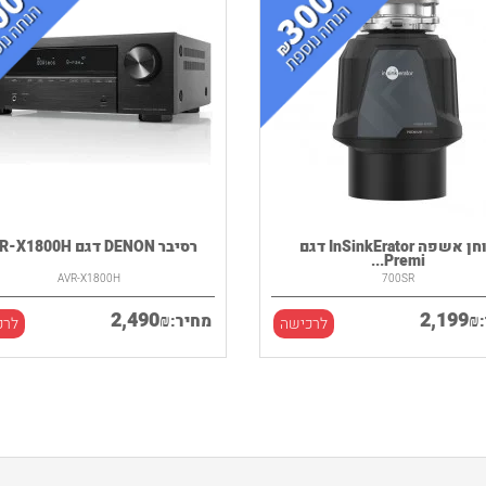
טוחן אשפה InSinkErator דגם
רסיבר DENON דגם AVR-X1800H
Premi...
AVR-X1800H
700SR
2,490
2,199
₪
₪
מחיר:
לרכישה
לרכ