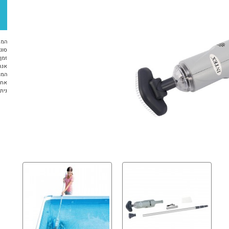
המח
סוג 
זמן א
אנח
המו
אחר
ניתן ל