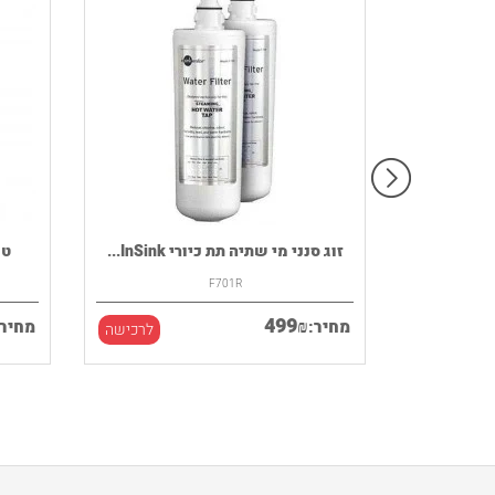
רמקול נייד HOUSE OF MARLEY דגם
זוג סנני מי שתיה תת כיורי InSink...
F701R
499
₪
מחיר:
מחיר:
לרכישה
לרכישה