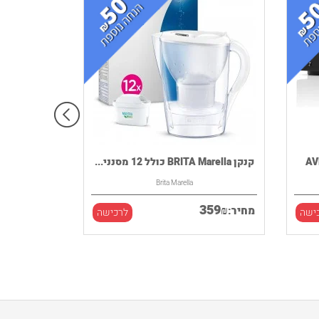
קנקן BRITA Marella כולל 12 מסנני...
Brita Marella
359
₪
מחיר:
ישה
לרכישה