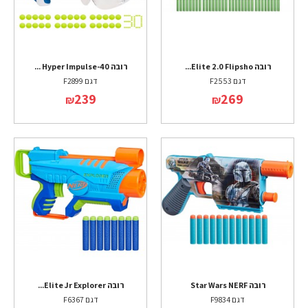
רובה Elite 2.0 Flipsho...
רובה Hyper Impulse-40 ...
דגם F2553
דגם F2899
239
269
₪
₪
רובה Star Wars NERF
רובה Elite Jr Explorer...
דגם F9834
דגם F6367