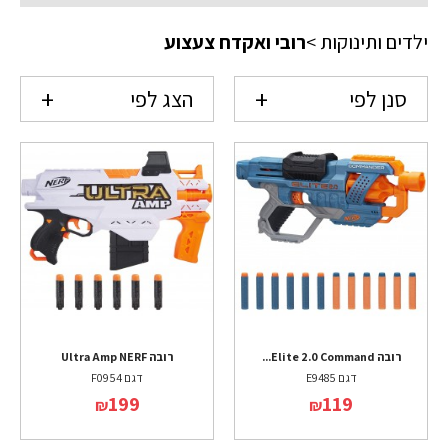
ילדים ותינוקות
>
רובי ואקדח צעצוע
סנן לפי
הצג לפי
רובה Elite 2.0 Command...
רובה Ultra Amp NERF
דגם E9485
דגם F0954
199
119
₪
₪