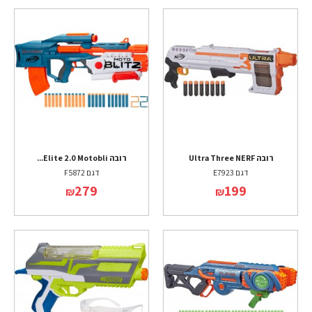
רובה Ultra Three NERF
רובה Elite 2.0 Motobli...
דגם E7923
דגם F5872
279
199
₪
₪