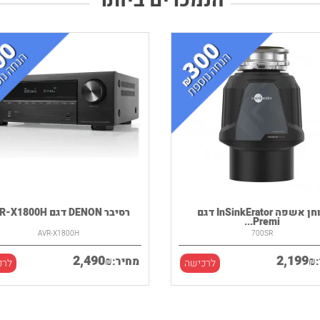
הנמכרים ביותר
טוחן אשפה InSinkErator דגם
רסיבר DENON דגם AVR-X1800H
Premi...
AVR-X1800H
700SR
2,490
2,199
₪
₪
מחיר:
לרכישה
לרכ