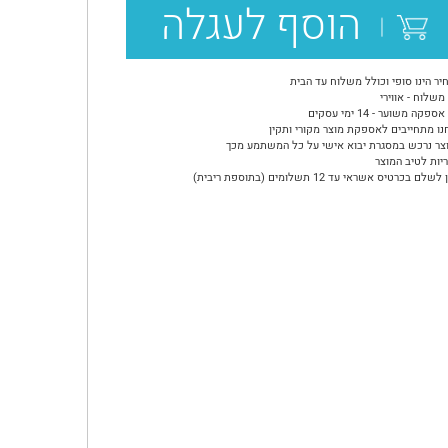
הוסף לעגלה
יר הינו סופי וכולל משלוח עד הבית
משלוח - אווירי
ספקה משוער - 14 ימי עסקים
נו מתחייבים לאספקת מוצר מקורי ותקין
צר נרכש במסגרת יבוא אישי על כל המשתמע מכך
יות לטיב המוצר
שלם בכרטיס אשראי עד 12 תשלומים (בתוספת ריבית)