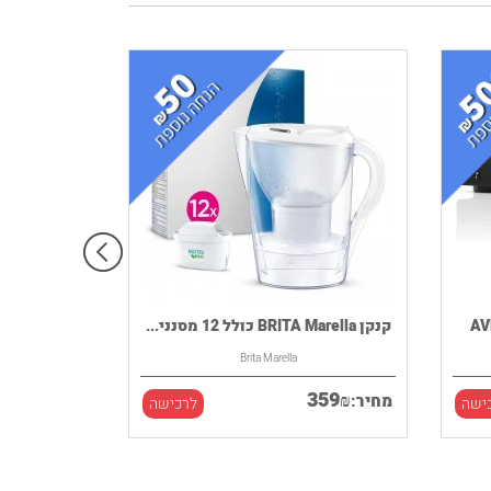
קנקן BRITA Marella כולל 12 מסנני...
Brita Marella
359
₪
מחיר:
ישה
לרכישה