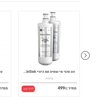
רמקול נייד HOUSE OF MARLEY דגם
זוג סנני מי שתיה תת כיורי InSink...
F701R
499
₪
מחיר:
מחיר:
לרכישה
לרכישה