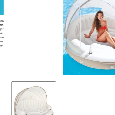
המח
סוג 
זמן א
אנח
המו
אחר
ניתן ל