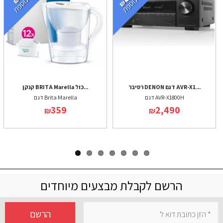
רסיבר DENON דגם AVR-X1...
קנקן BRITA Marella כול...
דגם AVR-X1800H
דגם Brita Marella
359
2,490
₪
₪
הרשם לקבלת מבצעים מיוחדים
הרשם