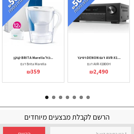
רסיבר DENON דגם AVR-X1...
קנקן BRITA Marella כול...
דגם AVR-X1800H
דגם Brita Marella
359
2,490
₪
₪
הרשם לקבלת מבצעים מיוחדים