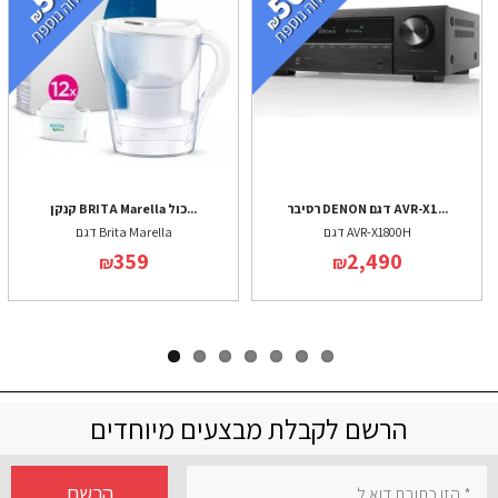
רסיבר DENON דגם AVR-X1...
קנקן BRITA Marella כול...
דגם AVR-X1800H
דגם Brita Marella
359
2,490
₪
₪
הרשם לקבלת מבצעים מיוחדים
הרשם