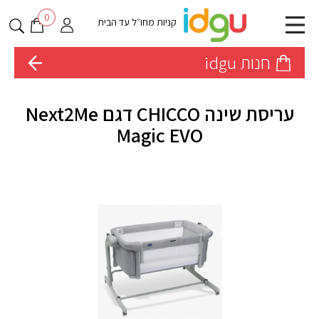
0
קניות מחו״ל עד הבית
חנות idgu
עריסת שינה CHICCO דגם Next2Me
Magic EVO