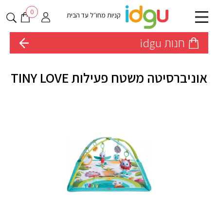
0
קניות מחו״ל עד הבית
חנות idgu
אוניברסיטה משטח פעילות TINY LOVE