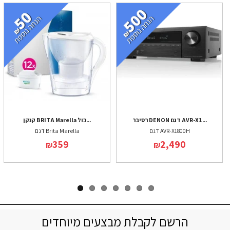
רסיבר DENON דגם AVR-X1...
קנקן BRITA Marella כול...
דגם AVR-X1800H
דגם Brita Marella
359
2,490
₪
₪
הרשם לקבלת מבצעים מיוחדים