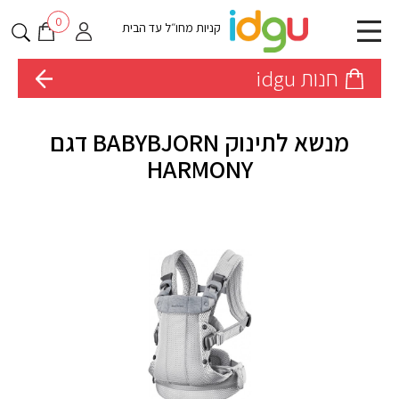
0
קניות מחו״ל עד הבית
חנות idgu
מנשא לתינוק BABYBJORN דגם
HARMONY