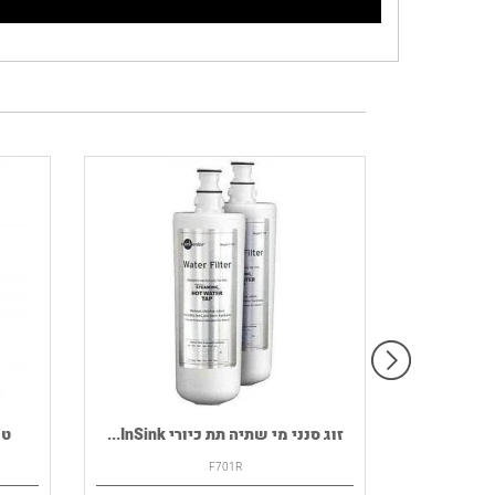
רמקול נייד HOUSE OF MARLEY דגם
זוג סנני מי שתיה תת כיורי InSink...
F701R