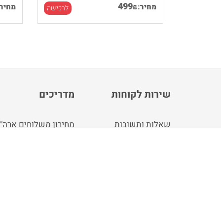
499
₪
מחיר:
מחיר:
לרכישה
לרכישה
שירות לקוחות
מדריכים
שאלות ותשובות
מחירון משלוחים ארה"
צור קשר
מחירון משלוחים אנגלי
idgu חנות
קונים עבורך בארה"ב ו