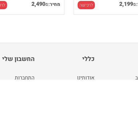
2,490
2,199
₪
₪
מחיר:
לרכישה
לרכ
כללי
החשבון שלי
ב
אודותינו
התחברות
ה
תנאי שימוש
צור חשבון
מפת האתר
באירופה
בלוג