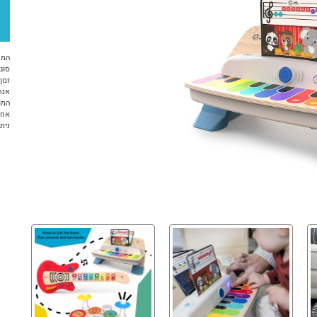
המח
סוג 
זמן א
אנח
המו
אחר
ניתן ל