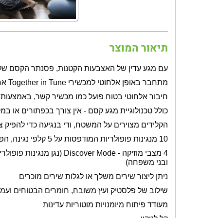
תיאור המוצר
עם מגע עדין של האצבעות הקטנות, פסנתר הקסם של ביי
מתחבר באופן אלחוטי למכשירי
Together in Tune
אחר
חיבור אלחוטי בטוח פועל כמו מכשיר קשר, באמצעות א
כולל טכנולוגיית מגע קסם - אין צורך בכפתורים או במ
הקלידים מצוירים על המשטח, ודי בנגיעה כדי להפיק צ
10 מנגינות פופולריות המודפסות על 5 קלפי נגינה, הפסנתר נותן לתינוק את החופש ליצור ביטים משלו, שכבות וצלילים מטופשים, ולשלוט בשירים האהובים עליו
4 מצבי מוזיקה -
Discover Mode
(נגן מנגינות פופול
ובני משפחה)
ניתן ליצור שירים משלך או לגלות שירים מוכרים
שילוב של פלסטיק ועץ משובח, חומרים הבטוחים ועמי
מעודד פיתוח מיומנויות מוטוריות עדינות