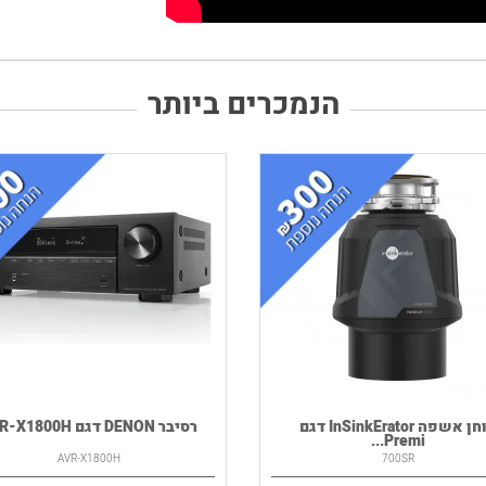
הנמכרים ביותר
טוחן אשפה InSinkErator דגם
רסיבר DENON דגם AVR-X1800H
Premi...
AVR-X1800H
700SR