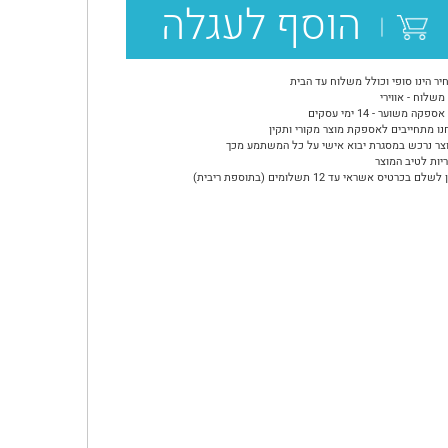
הוסף לעגלה
יר הינו סופי וכולל משלוח עד הבית
משלוח - אווירי
ספקה משוער - 14 ימי עסקים
נו מתחייבים לאספקת מוצר מקורי ותקין
צר נרכש במסגרת יבוא אישי על כל המשתמע מכך
יות לטיב המוצר
שלם בכרטיס אשראי עד 12 תשלומים (בתוספת ריבית)