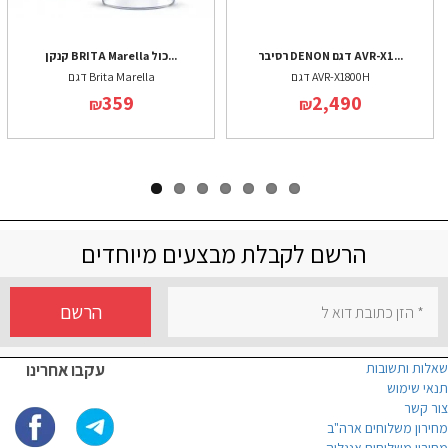
רסיבר DENON דגם AVR-X1...
קנקן BRITA Marella כול...
דגם AVR-X1800H
דגם Brita Marella
359
2,490
₪
₪
הרשם לקבלת מבצעים מיוחדים
הרשם
שאלות ותשובות
עקבו אחרינו
תנאי שימוש
צור קשר
מחירון משלוחים ארה"ב