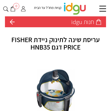
0
קניות מחו״ל עד הבית
חנות idgu
עריסת שינה לתינוק ניידת FISHER
PRICE דגם HNB35