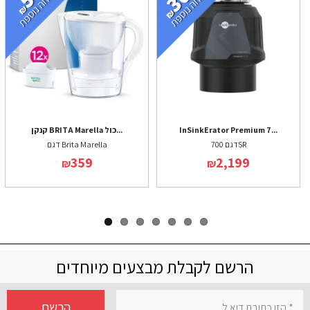
InSinkErator Premium 7...
קנקן BRITA Marella כול...
דגם 700SR
דגם Brita Marella
359
2,199
₪
₪
הרשם לקבלת מבצעים מיוחדים
הרשם