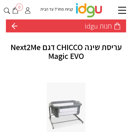
0
קניות מחו״ל עד הבית
חנות idgu
עריסת שינה CHICCO דגם Next2Me
Magic EVO