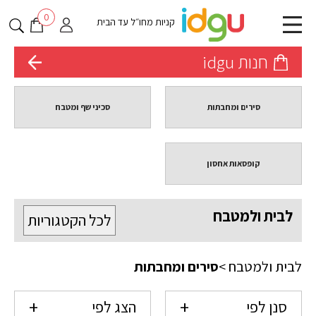
0
קניות מחו״ל עד הבית
חנות idgu
סירים ומחבתות
סכיני שף ומטבח
קופסאות אחסון
לבית ולמטבח
לכל הקטגוריות
לבית ולמטבח
>
סירים ומחבתות
סנן לפי
הצג לפי