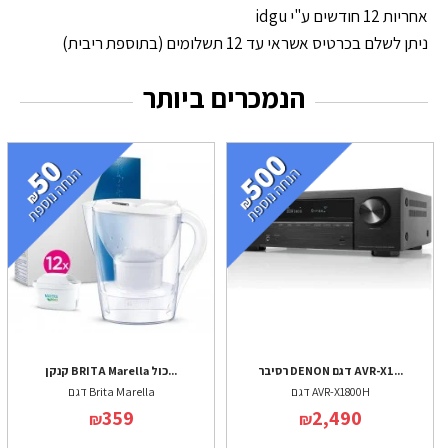
אחריות 12 חודשים ע"י idgu
ניתן לשלם בכרטיס אשראי עד 12 תשלומים (בתוספת ריבית)
הנמכרים ביותר
רסיבר DENON דגם AVR-X1...
קנקן BRITA Marella כול...
דגם AVR-X1800H
דגם Brita Marella
359
2,490
₪
₪