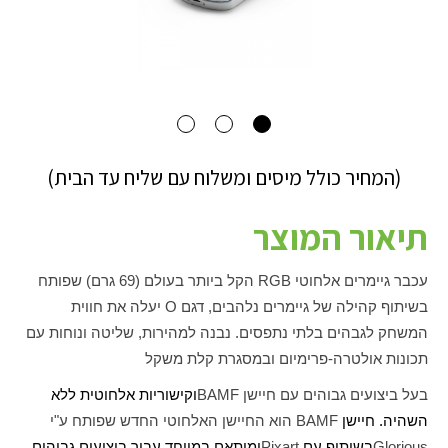
(המחיר כולל מיסים ומשלוח עם שליח עד הבית)
תיאור המוצר
עכבר גיימרים אלחוטי
RGB
הקל ביותר בעולם (69 גרם) שפותח
בשיתוף קהילה של גיימרים נלהבים, דגם
O
יעלה את חווית
המשחק לגבהים בלתי נתפסים. נבנה למהירות, שליטה ונוחות עם
תכונות אולטרה-פרימיום ובמסגרת קלת משקל
בעל ביצועים גבוהים עם חיישן
BAMF
וקישוריות אלחוטית ללא
השהיה. חיישן
BAMF
הוא החיישן האלחוטי החדש שפותח ע"י
Glorious
בשיתוף עם
Pixart
ומותאם במיוחד עבור ביצועים גבוהים,