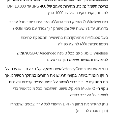
צריכת חשמל נמוכה. מהירות מעקב של 400
IPS
, עד 19,000
DPI
לתכנות, וקצב סקירה של עד 1000 הרץ
דגם
O Wireless
מחזיק בחיי הסוללה הגבוהים ביותר מכל עכבר
בדרגתו. עד 71 שעות של זמן משחק * (* נמדד עם כיבוי
RGB
)
בעל טכנולוגיה מהמתקדמות בתעשייה המספקת לחיצות
רספונסיביות וללא לחיצה כפולה
O Wireless
מגיע עם כבל טעינה
USB-C Ascended
הגמיש
לביצועים ומאפשר שימוש תוך כדי טעינה
בנוי ממעטפת
HoneyComb
להשגת משקל קל-נוצה תוך שמירה על
חוזקו העמיד ביותר. בקושי תרגישו את החורים במהלך המשחק, אך
הם מספקים אוורור בכדי לשמור על כפות הידיים קרירות ורעננות.
ניקוי ה-
Model O
הוא קל, פשוט השתמשו בכל מיכל אוויר כדי
לשמור על העכבר כחדש
ניתן להגדיר את מחוון ה-
DPI
הייעודי לכל ערך וצבעים שתבחרו
(דרך תוכנה להורדה)