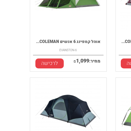
אוהל קמפינג 6 אנשים COLEMAN...
EVANSTON-6
1,099
מחיר:
₪
ה
לרכישה