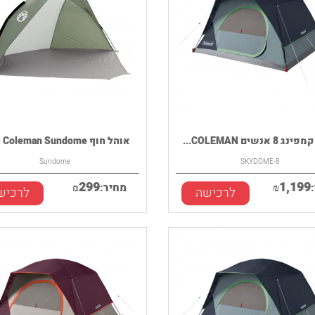
8 אנשים COLEMAN...
אוהל חוף Coleman Sundome עם...
Sundome
SKYDOME-8
299
1,199
₪
מחיר:
₪
לרכישה
לרכיש