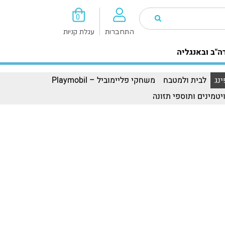
0
התחברות
עגלת קניות
ה"ב ובאנגליה
נג
לבית ולמטבח
משחקי פליימוביל – Playmobil
יטמינים ותוספי תזונה