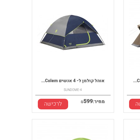
אוהל קולמן ל- 4 אנשים Colem...
SUNDOME-4
599
מחיר:
₪
ה
לרכישה