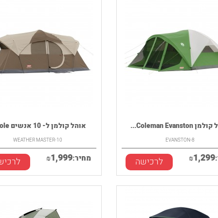
 Coleman Evanston...
אוהל קולמן ל- 10 אנשים Cole...
WEATHER MASTER-10
EVANSTON-8
1,999
1,299
₪
מחיר:
₪
לרכישה
לרכיש