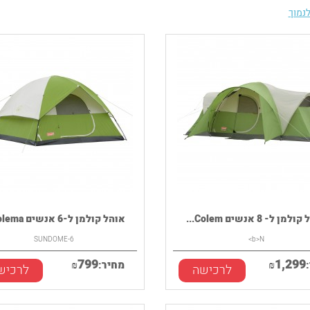
נמוך
מן ל- 8 אנשים Colem...
אוהל קולמן ל-6 אנשים Colema...
SUNDOME-6
<b>N
799
1,299
₪
מחיר:
₪
לרכישה
לרכיש