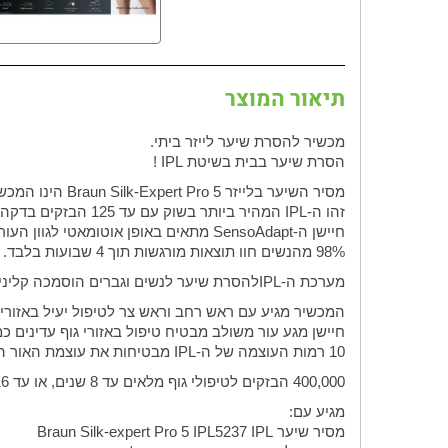
תיאור המוצר
מכשיר להסרת שיער לייזר ביתי
.
הסרת שיער בבית בשיטת
IPL
!
מסיר השיער בלייזר
Braun Silk-Expert Pro 5
הינו המכשי
זהו ה-
IPL
המהיר ביותר בשוק עם עד 125 הבזקים בדקה.
חיישן ה-
SensoAdapt
מתאים באופן אוטומאטי לגוון העור ל
98% מהנשים חוו תוצאות מורגשות תוך 4 שבועות בלבד.
מערכת ה-
IPL
להסרת שיער לנשים וגברים הוסמכה קליני
המכשיר מגיע עם ראש רחב וראש צר לטיפול יעיל באזורים 
חיישן מגע עור משולב מבטיח טיפול באזורי גוף עדינים כ
10 רמות העוצמה של ה-
IPL
מבטיחות את עוצמת האור המ
400,000 הבזקים לטיפולי גוף מלאים עד 8 שנים, או עד 16 שנים על על אזורי טיפול כמו שוקיים, בית שחי וכו.
מגיע עם:
מסיר שיער
Braun Silk-expert Pro 5 IPL5237 IPL