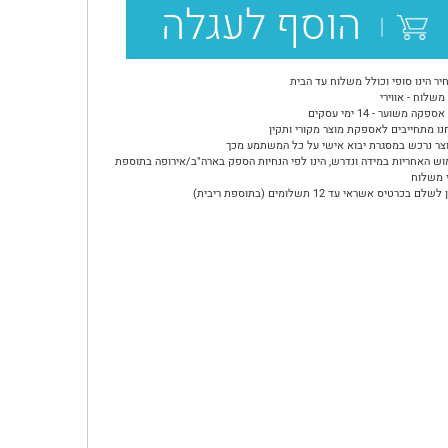
הוסף לעגלה
יר הינו סופי וכולל משלוח עד הבית
משלוח - אווירי
ספקה משוער - 14 ימי עסקים
נו מתחייבים לאספקת מוצר מקורי ותקין
צר נרכש במסגרת יבוא אישי על כל המשתמע מכך
וש האחריות במידה ונדרש, הינו לפי הנחיות הספק בארה"ב/אירופה בתוספת
 משלוח
שלם בכרטיס אשראי עד 12 תשלומים (בתוספת ריבית)