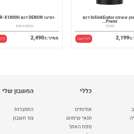
טוחן אשפה InSinkErator דגם
רסיבר DENON דגם AVR-X1800H
Premi...
AVR-X1800H
700SR
2,490
2,199
₪
₪
מחיר:
לרכישה
לרכ
כללי
החשבון שלי
ב
אודותינו
התחברות
ה
תנאי שימוש
צור חשבון
מפת האתר