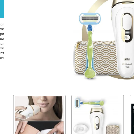
המח
סוג 
זמן א
אנח
המו
מימ
דמי
ניתן ל