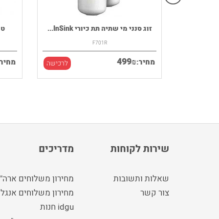
רמקול נייד HOUSE OF MARLEY דגם
זוג סנני מי שתיה תת כיורי InSink...
F701R
499
₪
מחיר:
מחיר:
לרכישה
לרכישה
שירות לקוחות
מדריכים
שאלות ותשובות
מחירון משלוחים ארה"
צור קשר
מחירון משלוחים אנגלי
idgu חנות