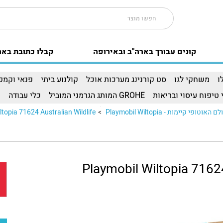
קונים עבורך בארה"ב ובאירופה
קבלו כתובת באר
ו
משחקי לגו
סט קורנינג מערכות אוכל
קולנוע ביתי
פנאי וקמפי
 טיפוח עיסוי ובריאות
GROHE המותג הגרמני המוביל
כלי עבודה
ו
ופי קיימות - Playmobil Wiltopia
>
ltopia 71624 Australian Wildlife
Playmobil Wiltopia 71624