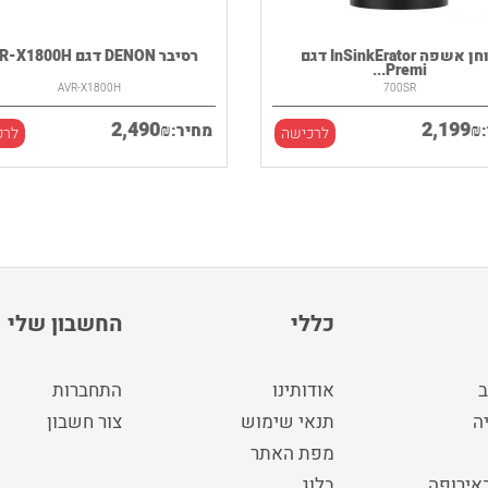
טוחן אשפה InSinkErator דגם
רסיבר DENON דגם AVR-X1800H
Premi...
AVR-X1800H
700SR
2,490
2,199
₪
₪
מחיר:
לרכישה
לרכ
כללי
החשבון שלי
ב
אודותינו
התחברות
ה
תנאי שימוש
צור חשבון
מפת האתר
באירופה
בלוג