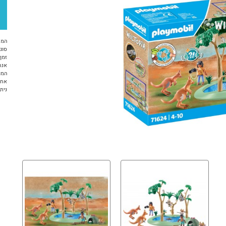
המח
סוג 
זמן א
אנח
המו
אחר
ניתן ל