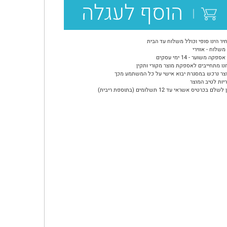
הוסף לעגלה
יר הינו סופי וכולל משלוח עד הבית
משלוח - אווירי
ספקה משוער - 14 ימי עסקים
נו מתחייבים לאספקת מוצר מקורי ותקין
צר נרכש במסגרת יבוא אישי על כל המשתמע מכך
יות לטיב המוצר
שלם בכרטיס אשראי עד 12 תשלומים (בתוספת ריבית)