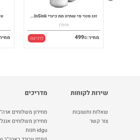
רמקול נייד HOUSE OF MARLEY דגם
זוג סנני מי שתיה תת כיורי InSink...
F701R
499
₪
מחיר:
מחיר:
לרכישה
לרכישה
שירות לקוחות
מדריכים
שאלות ותשובות
מחירון משלוחים ארה"
צור קשר
מחירון משלוחים אנגלי
idgu חנות
קונים עבורך בארה"ב ו