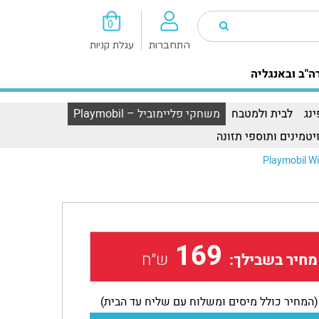
0
התחברות
עגלת קניות
ה"ב ובאנגליה
נג
לבית ולמטבח
משחקי פליימוביל – Playmobil
יטמינים ותוספי תזונה
Playmobil Wi
169
ש״ח
מחיר בשבילך:
(המחיר כולל מיסים ומשלוח עם שליח עד הבית)