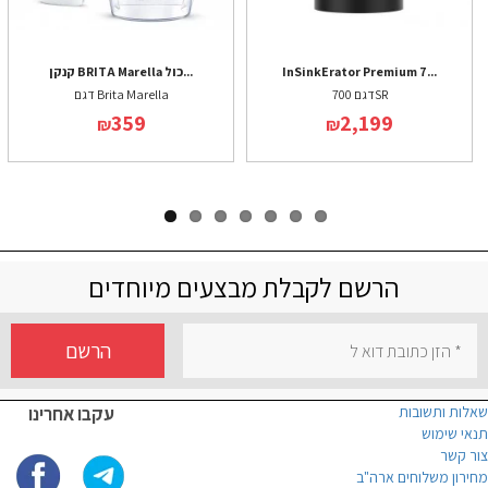
InSinkErator Premium 7...
קנקן BRITA Marella כול...
דגם 700SR
דגם Brita Marella
359
2,199
₪
₪
הרשם לקבלת מבצעים מיוחדים
הרשם
שאלות ותשובות
עקבו אחרינו
תנאי שימוש
צור קשר
מחירון משלוחים ארה"ב