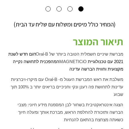
(המחיר כולל מיסים ומשלוח עם שליח עד הבית)
תיאור המוצר
מברשת שיניים חשמלית הטובה ביותר של
Oral-B
דגם חדש לשנת
2021 עם טכנולוגיית
iO
MAGNETIC
המהפכנית לתחושה נקייה
מקצועית וחווית הברשה עדינה
משלבת את ראש המברשת העגול מ-
Oral-B
עם מיקרו-ויברציות
עדינות לתחושת פה רענן ונקי וחניכיים בריאים יותר ב 100% תוך
שבוע
הצגה אינטראקטיבית
בשחור לבן
המסמנת מידע חיוני: מצבי
הברשה ותזכורת להחלפת הראש, מברכת אותך ומעלה חיוך
כשאתה מצחצח בהתאם להנחיות