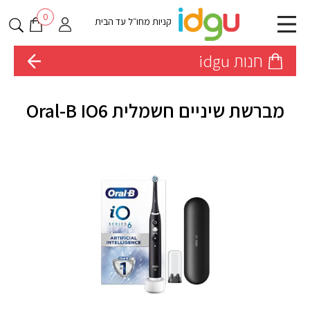
0
קניות מחו״ל עד הבית
חנות idgu
מברשת שיניים חשמלית Oral-B IO6