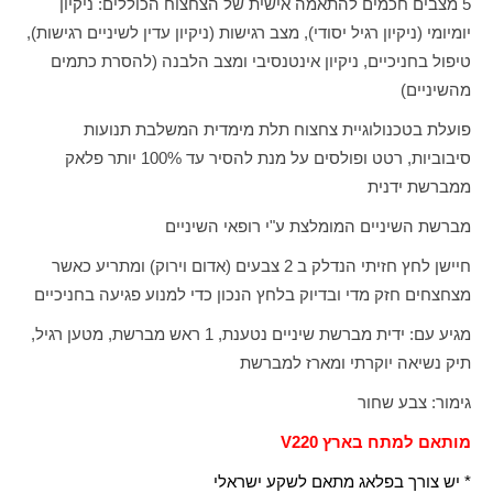
5 מצבים חכמים להתאמה אישית של הצחצוח הכוללים: ניקיון
יומיומי (ניקיון רגיל יסודי), מצב רגישות (ניקיון עדין לשיניים רגישות),
טיפול בחניכיים, ניקיון אינטנסיבי ומצב הלבנה (להסרת כתמים
מהשיניים)
פועלת בטכנולוגיית צחצוח תלת מימדית המשלבת תנועות
סיבוביות, רטט ופולסים על מנת להסיר עד 100% יותר פלאק
ממברשת ידנית
מברשת השיניים המומלצת ע"י רופאי השיניים
חיישן לחץ חזיתי הנדלק ב
2
צבעים (אדום וירוק) ומתריע כאשר
מצחצחים חזק מדי ובדיוק בלחץ הנכון כדי למנוע פגיעה בחניכיים
מגיע עם: ידית מברשת שיניים נטענת, 1 ראש מברשת, מטען רגיל,
תיק נשיאה יוקרתי ומארז למברשת
גימור: צבע שחור
מותאם למתח בארץ 220
V
* יש צורך בפלאג מתאם לשקע ישראלי