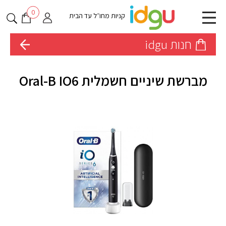
0
קניות מחו״ל עד הבית
חנות idgu
מברשת שיניים חשמלית Oral-B IO6