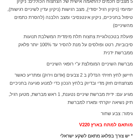
5 מצבים חכמים להתאמה אישית של הצחצוח הכוללים: ניקיון
יומיומי (ניקיון רגיל יסודי), מצב רגישות (ניקיון עדין לשיניים רגישות),
טיפול בחניכיים, ניקיון אינטנסיבי ומצב הלבנה (להסרת כתמים
מהשיניים)
פועלת בטכנולוגיית צחצוח תלת מימדית המשלבת תנועות
סיבוביות, רטט ופולסים על מנת להסיר עד 100% יותר פלאק
ממברשת ידנית
מברשת השיניים המומלצת ע"י רופאי השיניים
חיישן לחץ חזיתי הנדלק ב
2
צבעים (אדום וירוק) ומתריע כאשר
מצחצחים חזק מדי ובדיוק בלחץ הנכון כדי למנוע פגיעה בחניכיים
מגיע עם: ידית מברשת שיניים נטענת, 1 ראש מברשת, מטען רגיל,
תיק נשיאה יוקרתי ומארז למברשת
גימור: צבע שחור
מותאם למתח בארץ 220
V
* יש צורך בפלאג מתאם לשקע ישראלי