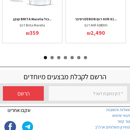
רסיבר DENON דגם AVR-X1...
קנקן BRITA Marella כול...
דגם AVR-X1800H
דגם Brita Marella
359
2,490
₪
₪
הרשם לקבלת מבצעים מיוחדים
הרשם
שאלות ותשובות
עקבו אחרינו
תנאי שימוש
צור קשר
מחירון משלוחים ארה"ב