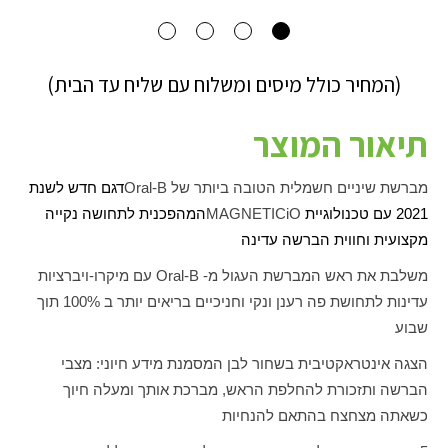
(המחיר כולל מיסים ומשלוח עם שליח עד הבית)
תיאור המוצר
מברשת שיניים חשמלית הטובה ביותר של
Oral-B
דגם חדש לשנת
2021 עם טכנולוגיית
iO
MAGNETIC
המהפכנית לתחושה נקייה
מקצועית וחווית הברשה עדינה
משלבת את ראש המברשת העגול מ-
Oral-B
עם מיקרו-ויברציות
עדינות לתחושת פה רענן ונקי וחניכיים בריאים יותר ב 100% תוך
שבוע
הצגה אינטראקטיבית
בשחור לבן
המסמנת מידע חיוני: מצבי
הברשה ותזכורת להחלפת הראש, מברכת אותך ומעלה חיוך
כשאתה מצחצח בהתאם להנחיות