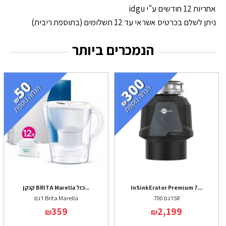
אחריות 12 חודשים ע"י idgu
ניתן לשלם בכרטיס אשראי עד 12 תשלומים (בתוספת ריבית)
הנמכרים ביותר
InSinkErator Premium 7...
קנקן BRITA Marella כול...
דגם 700SR
דגם Brita Marella
359
2,199
₪
₪