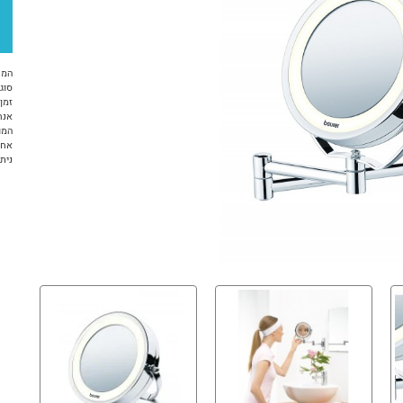
המח
סוג 
זמן א
אנח
המו
אחריות 12 ח
ניתן ל