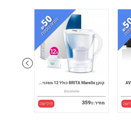
קנקן BRITA Marella כולל 12 מסנני...
Brita Marella
359
₪
מחיר:
ישה
לרכישה