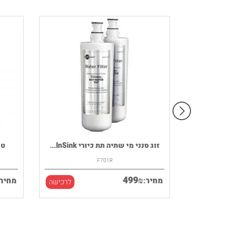
רמקול נייד HOUSE OF MARLEY דגם
זוג סנני מי שתיה תת כיורי InSink...
F701R
499
₪
מחיר:
מחיר:
לרכישה
לרכישה