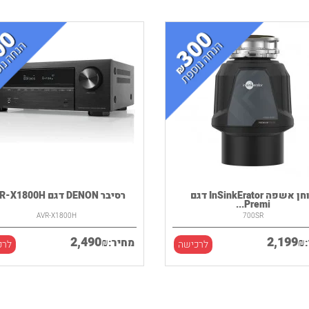
טוחן אשפה InSinkErator דגם
רסיבר DENON דגם AVR-X1800H
Premi...
AVR-X1800H
700SR
2,490
2,199
₪
₪
מחיר:
לרכישה
לרכ