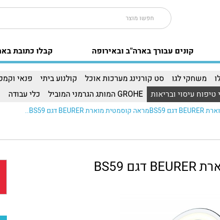
קונים עבורך בארה"ב ובאירופה
קבלו כתובת באר
ו
משחקי לגו
סט קורנינג מערכות אוכל
קולנוע ביתי
פנאי וקמפי
 טיפוח עיסוי ובריאות
GROHE המותג הגרמני המוביל
כלי עבודה
ו
BEURE דגם BS59..
ם BS59