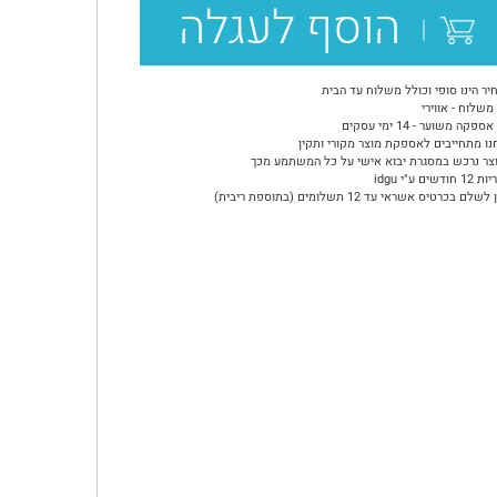
הוסף לעגלה
יר הינו סופי וכולל משלוח עד הבית
משלוח - אווירי
ספקה משוער - 14 ימי עסקים
נו מתחייבים לאספקת מוצר מקורי ותקין
צר נרכש במסגרת יבוא אישי על כל המשתמע מכך
ודשים ע"י idgu
שלם בכרטיס אשראי עד 12 תשלומים (בתוספת ריבית)