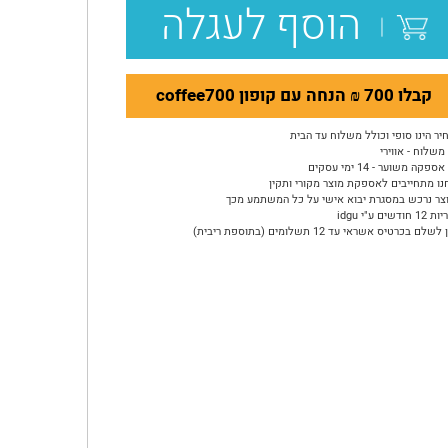
הוסף לעגלה
קבלו 700 ₪ הנחה עם קופון coffee700
יר הינו סופי וכולל משלוח עד הבית
משלוח - אווירי
ספקה משוער - 14 ימי עסקים
נו מתחייבים לאספקת מוצר מקורי ותקין
צר נרכש במסגרת יבוא אישי על כל המשתמע מכך
ודשים ע"י idgu
שלם בכרטיס אשראי עד 12 תשלומים (בתוספת ריבית)