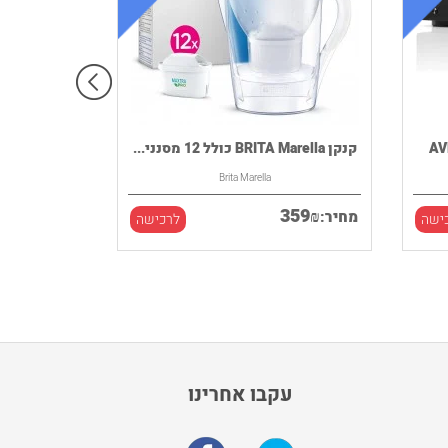
קנקן BRITA Marella כולל 12 מסנני...
Brita Marella
359
₪
מחיר:
ישה
לרכישה
עקבו אחרינו