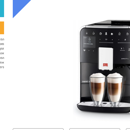
המח
סוג 
זמן א
אנח
המו
אחריות 12 ח
ניתן ל