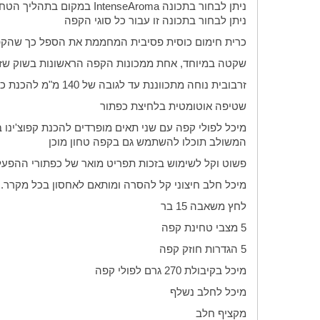
ניתן לבחור בתכונה
IntenseAroma
במקום בתהליך הטחינ
ניתן לבחור בתכונה זו עבור כל סוגי הקפה
כרית חימום כוסית פסיבית המחממת את הספל כך שהקפ
שקטה במיוחד, אחת ממכונות הקפה הראשונות בשוק ש
זרבובית נוחה מתכווננת עד לגובה של 140 מ"מ להכנת כוס אחת או שתיים, ספלים או כוסות לאטה מקיאטו
שטיפה אוטומטית בלחיצת כפתור
מיכל לפולי קפה עם שני תאים מופרדים להכנת קפוצ'ינו ב
המשולב תוכלו להשתמש גם בקפה טחון מוכן
פשוט וקל לשימוש בזכות תפריט מואר של כפתורי ההפעל
מיכל חלב חיצוני קל להסרה ומותאם לאחסון בכל מקרר. 
לחץ משאבה 15 בר
5 מצבי טחינת קפה
5 הגדרות חוזק קפה
מיכל בקיבולת 270 גרם לפולי קפה
מיכל לחלב נשלף
מקציף חלב