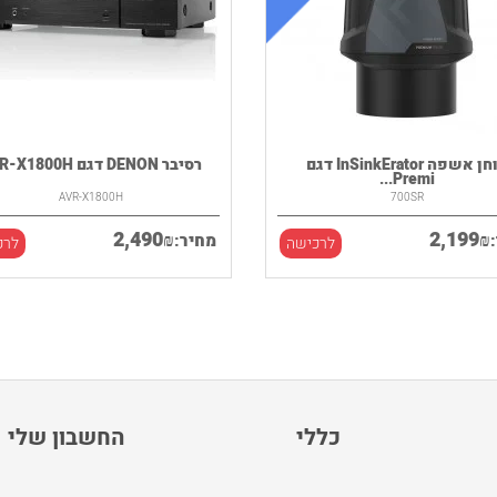
טוחן אשפה InSinkErator דגם
רסיבר DENON דגם AVR-X1800H
Premi...
AVR-X1800H
700SR
2,490
2,199
₪
₪
מחיר:
לרכישה
לרכ
כללי
החשבון שלי