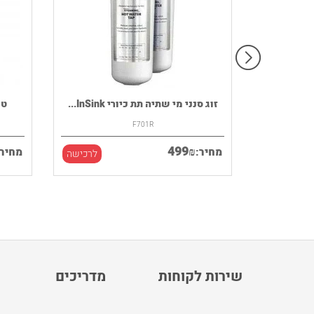
רמקול נייד HOUSE OF MARLEY דגם
זוג סנני מי שתיה תת כיורי InSink...
F701R
499
₪
מחיר:
מחיר:
לרכישה
לרכישה
שירות לקוחות
מדריכים