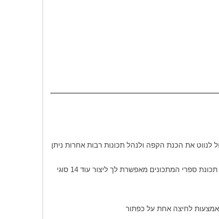
 לנווט את הכנת הקפה ולנהל תכונות רבות אחרות ניתן
להכנת עד 18 משקאות קפה שונים. 4 משקאות קפה קלאסיים: אספרסו, קפה שחור, קפוצ'ינו ולטה מקיאטו בלחיצת כפתור. בנוסף, תכונת ספרי המתכונים מאפשרת לך ליצור עוד 14 סוגי
באמצעות לחיצה אחת על כפתור