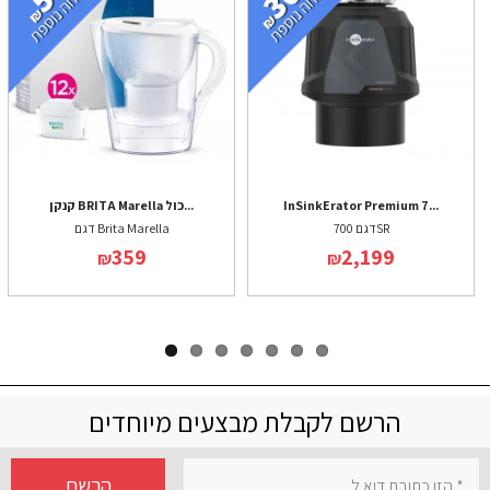
InSinkErator Premium 7...
קנקן BRITA Marella כול...
דגם 700SR
דגם Brita Marella
359
2,199
₪
₪
הרשם לקבלת מבצעים מיוחדים
הרשם