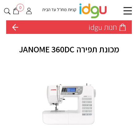
0
קניות מחו״ל עד הבית
חנות idgu
מכונת תפירה JANOME 360DC