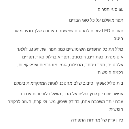
60 סוגי תפרים
תפר מושלם על כל סוגי הבדים
תאורת
LED
עוזרת להבטיח שמשטח העבודה שלך תמיד מואר
היטב
כולל את כל התפרים השימושיים כמו: תפר ישר, זיג זג, לולאה
אוטומטית, כפתורים, רוכסנים, תפר אוברלוק סגור, תפרים
אלסטיים, תפר ניסתר, מכפלות, גומי, מונוגרמות ואפליקציות,
רקמה חופשית
בית סליל אופקי, סיבוב שלם מהטכנולוגיות המתקדמות בעולם
אפשרויות כיוון לחץ רגלית אל הבד, מושלם לעבודות עם בד
עבה-יותר משכבה אחת, בד דק-שיפון, משי ולייקרה, חשוב לרקמה
חופשית
כיוון עדין של מהירות התפירה