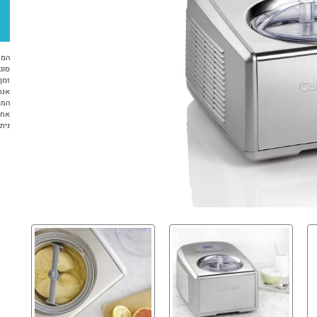
המח
סוג 
זמן א
אנח
המו
אחריות 12 ח
ניתן ל