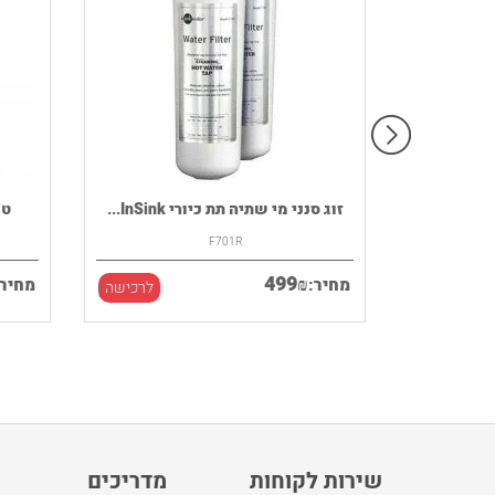
רמקול נייד HOUSE OF MARLEY דגם
זוג סנני מי שתיה תת כיורי InSink...
F701R
499
₪
מחיר:
מחיר:
לרכישה
לרכישה
שירות לקוחות
מדריכים