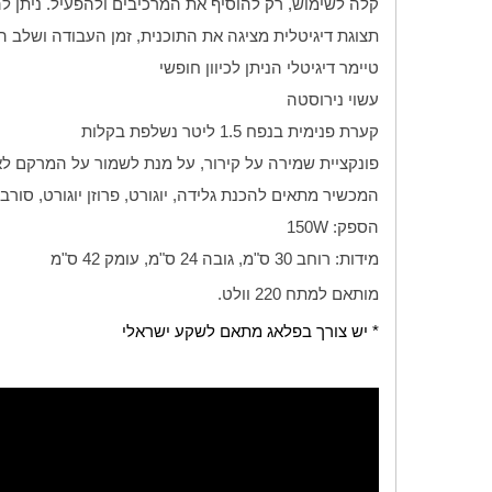
קלה לשימוש, רק להוסיף את המרכיבים ולהפעיל. ניתן לה
תצוגת דיגיטלית מציגה את התוכנית, זמן העבודה ושלב 
טיימר דיגיטלי הניתן לכיוון חופשי
עשוי נירוסטה
קערת פנימית בנפח 1.5 ליטר נשלפת בקלות
פונקציית שמירה על קירור, על מנת לשמור על המרקם לאחר שהגלידה מ
המכשיר מתאים להכנת גלידה, יוגורט, פרוזן יוגורט, סורבה
הספק:
W
150
מידות: רוחב 30 ס"מ, גובה 24 ס"מ, עומק 42 ס"מ
מותאם למתח 220 וולט.
* יש צורך בפלאג מתאם לשקע ישראלי