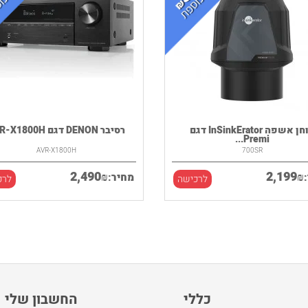
טוחן אשפה InSinkErator דגם
רסיבר DENON דגם AVR-X1800H
Premi...
AVR-X1800H
700SR
2,490
2,199
₪
₪
מחיר:
לרכישה
לרכ
כללי
החשבון שלי