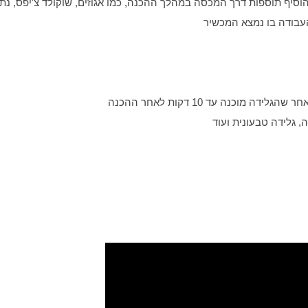
וסיף תוספות דרך המכסה במהלך ההכנה, כמו אגוזים, שוקולד צ'יפס, נתח
העבודה בו נמצא המכשיר
וכנה עד 10 דקות לאחר ההכנה
, גלידה טבעונית ועוד