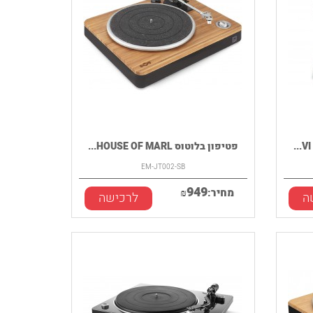
פטיפון בלוטוס HOUSE OF MARL...
EM-JT002-SB
949
מחיר:
₪
ה
לרכישה