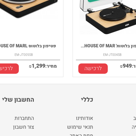
וטות' HOUSE OF MAR...
פטיפון בלוטוס HOUSE OF MARL...
EM-JT005SB
EM-JT004SB
1,299
949
:
₪
מחיר:
₪
לרכישה
לרכיש
כללי
החשבון שלי
ב
אודותינו
התחברות
ה
תנאי שימוש
צור חשבון
מפת האתר