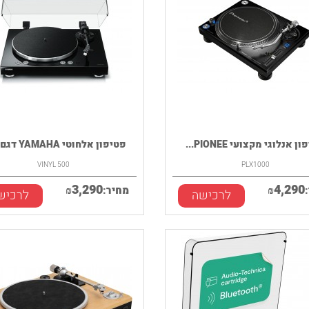
ן אנלוגי מקצועי PIONEE...
פטיפון אלחוטי YAMAHA דגם VI...
VINYL 500
PLX1000
3,290
4,290
₪
מחיר:
₪
לרכישה
לרכיש