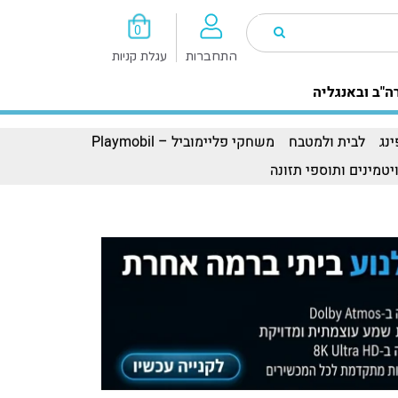
0
התחברות
עגלת קניות
ה"ב ובאנגליה
נג
לבית ולמטבח
משחקי פליימוביל – Playmobil
יטמינים ותוספי תזונה