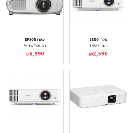
מקרן BENQ
מקרן EPSON
דגם TH585P
דגם EH-TW7100
6,990
2,590
₪
₪