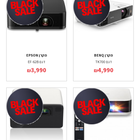
מקרן BENQ
מקרן EPSON
דגם TK700
דגם EF-62B
3,990
4,990
₪
₪