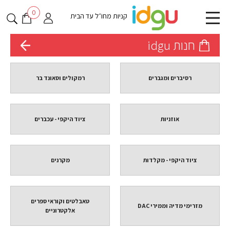
0
קניות מחו״ל עד הבית
חנות idgu
רסיברים ומגברים
רמקולים וסאונד בר
אוזניות
ציוד היקפי - עכברים
ציוד היקפי - מקלדות
מקרנים
טאבלטים וקוראי ספרים
מזרימי מדיה וממירי DAC
אלקטרוניים