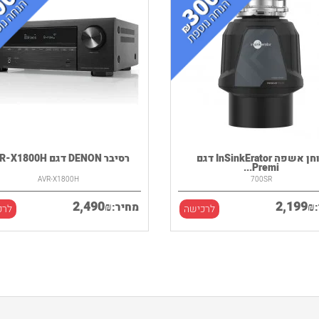
טוחן אשפה InSinkErator דגם
רסיבר DENON דגם AVR-X1800H
Premi...
AVR-X1800H
700SR
2,490
2,199
₪
₪
מחיר:
לרכישה
לרכ