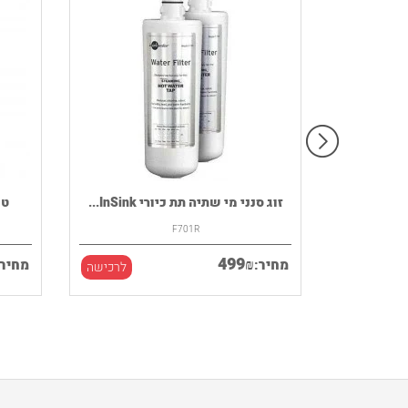
רמקול נייד HOUSE OF MARLEY דגם
זוג סנני מי שתיה תת כיורי InSink...
F701R
499
₪
מחיר:
מחיר:
לרכישה
לרכישה