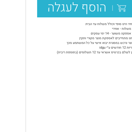
הוסף לעגלה
יר הינו סופי וכולל משלוח עד הבית
משלוח - אווירי
ספקה משוער - 14 ימי עסקים
נו מתחייבים לאספקת מוצר מקורי ותקין
צר נרכש במסגרת יבוא אישי על כל המשתמע מכך
ודשים ע"י idgu
שלם בכרטיס אשראי עד 12 תשלומים (בתוספת ריבית)