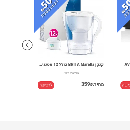
קנקן BRITA Marella כולל 12 מסנני...
Brita Marella
359
₪
מחיר:
ישה
לרכישה