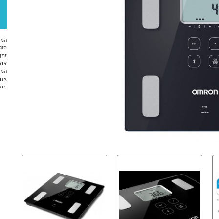
המח
סוג 
זמן א
אנח
המו
אחריות 12 ח
ניתן ל