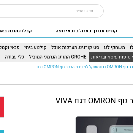
קונים עבורך בארה"ב ובאירופה
קבלו כתובת באר
ו
משחקי לגו
סט קורנינג מערכות אוכל
קולנוע ביתי
פנאי וקמפי
 טיפוח עיסוי ובריאות
GROHE המותג הגרמני המוביל
כלי עבודה
ו
 גוף OMRON דגם..
גם VIVA