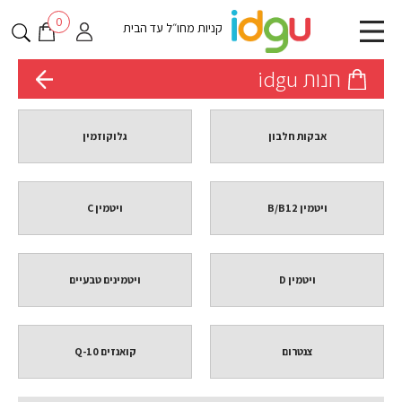
0
קניות מחו״ל עד הבית
חנות idgu
אבקות חלבון
גלוקוזמין
ויטמין B/B12
ויטמין C
ויטמין D
ויטמינים טבעיים
צנטרום
קואנזים Q-10