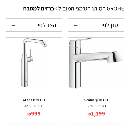
GROHE המותג הגרמני המוביל
>
ברזים למטבח
סנן לפי
הצג לפי
ברז נשלף Grohe
ברז פרח Grohe
דגם 32257002
דגם 32901001
999
1,199
₪
₪