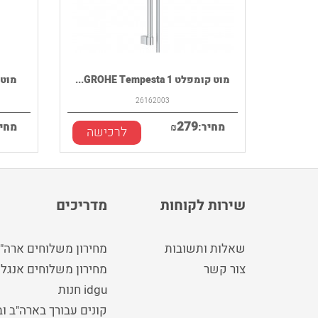
מוט קומפלט GROHE Tempesta 1...
מוט קומפל
26162003
279
מחיר:
₪
מחיר
לרכישה
שירות לקוחות
מדריכים
שאלות ותשובות
מחירון משלוחים ארה"
צור קשר
מחירון משלוחים אנגלי
idgu חנות
קונים עבורך בארה"ב ו