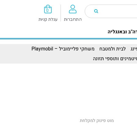
0
התחברות
עגלת קניות
ה"ב ובאנגליה
נג
לבית ולמטבח
משחקי פליימוביל – Playmobil
יטמינים ותוספי תזונה
מוט פינוק למקלחת