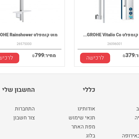
ט GROHE Vitalio Co...
מוט קומפלט GROHE Rainshower...
26575000
26096001
799
379
:
₪
מחיר:
₪
לרכישה
לרכיש
כללי
החשבון שלי
ב
אודותינו
התחברות
ה
תנאי שימוש
צור חשבון
מפת האתר
באירופה
בלוג