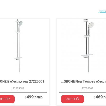
נמוך
GROHE New Tem...
27225001 מוט קומפלט GROHE E...
27225001
27600001
499
469
:
₪
מחיר:
₪
לרכישה
לרכיש