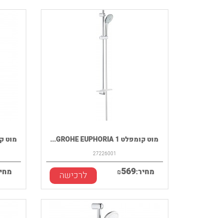
מוט קומפלט GROHE EUPHORIA 1...
מוט קומפלט pes
27226001
569
מחיר:
₪
מחיר
לרכישה