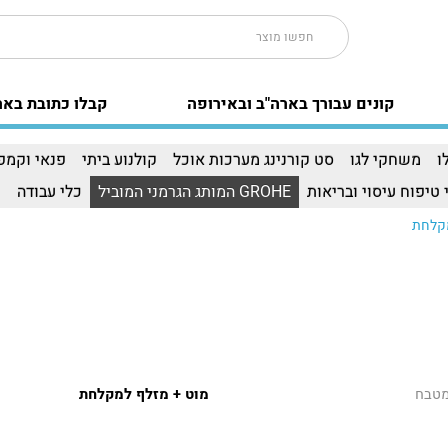
קונים עבורך בארה"ב ובאירופה
קבלו כתובת באר
ו
משחקי לגו
סט קורנינג מערכות אוכל
קולנוע ביתי
פנאי וקמפי
 טיפוח עיסוי ובריאות
GROHE המותג הגרמני המוביל
כלי עבודה
ו
מקלחת
מטבח
מוט + מזלף למקלחת