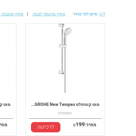
סינון לפי מחיר
מחיר מהנמוך לגבוה
|
מחיר מהגבוה ל
מוט קומפלט GROHE New Tempes...
מוט קומפלט pes
27924001
199
מחיר:
₪
מחיר
לרכישה