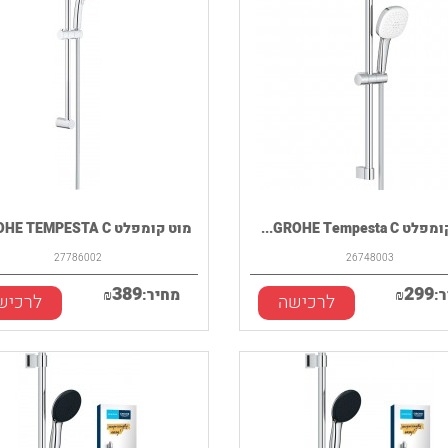
GROHE Tempesta ...
מוט קומפלט GROHE TEMPESTA C...
27786002
26748003
389
299
:
₪
מחיר:
₪
לרכישה
לרכיש