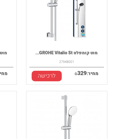
מוט קומפלט GROHE Vitalio St...
מוט קומפל
27948001
329
מחיר:
₪
מחיר
לרכישה